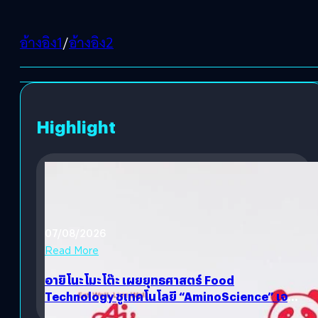
อ้างอิง1
/
อ้างอิง2
Highlight
07/08/2026
Read More
อายิโนะโมะโต๊ะ เผยยุทธศาสตร์ Food
Technology ชูเทคโนโลยี “AminoScience” เจาะ
อินไซต์ผู้บริโภคและ B2B