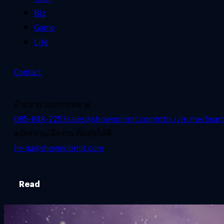
Biz
Game
Life
Contact
ฝ่ายขาย และการตลาด
085-848-2253
sales@shownolimit.com
http://m.me/beart
สมัครงาน/ฝึกงาน ติดต่อได้ที่
hr-ga@shownolimit.com
Read