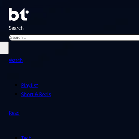
Search
Watch
Playlist
Short & Reels
Read
Tech