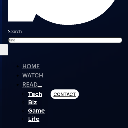
Search
HOME
WATCH
READ
Tech
CONTACT
Biz
Game
Life