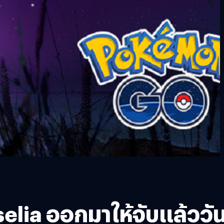
lia ออกมาให้จับแล้ววั