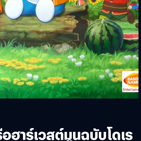
าร์เวสต์มูนฉบับโดเร