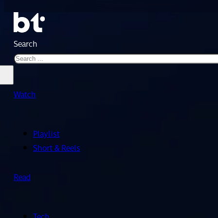
Search
Watch
Playlist
Short & Reels
Read
Tech