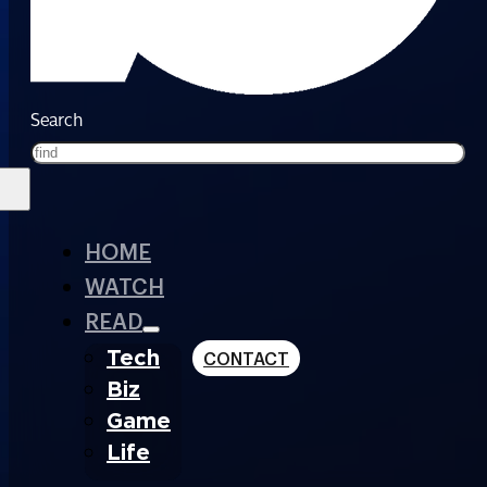
Search
HOME
WATCH
READ
Tech
CONTACT
Biz
Game
Life