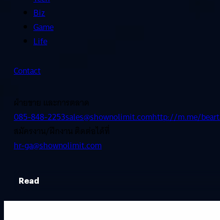
Biz
Game
Life
Contact
ฝ่ายขาย และการตลาด
085-848-2253
sales@shownolimit.com
http://m.me/beart
สมัครงาน/ฝึกงาน ติดต่อได้ที่
hr-ga@shownolimit.com
Read