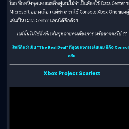
โลก อีกหนึ่งจุดเด่นเลยคือผู้เล่นไม่จำเป็นต้องใช้ Data Center 
Microsoft อย่างเดียว แต่สามารถใช้ Console Xbox One ของผู
เล่นเป็น Data Center แทนได้อีกด้วย
แต่นั้นไม่ใช่สิ่งที่แฟนๆหลายคนต้องการ หรืออาจจะใช่ ??
สิ่งที่ถือว่าเป็น “The Real Deal” ที่สุดของการเล่นเกม ก็คือ Conso
ครับ
Xbox Project Scarlett