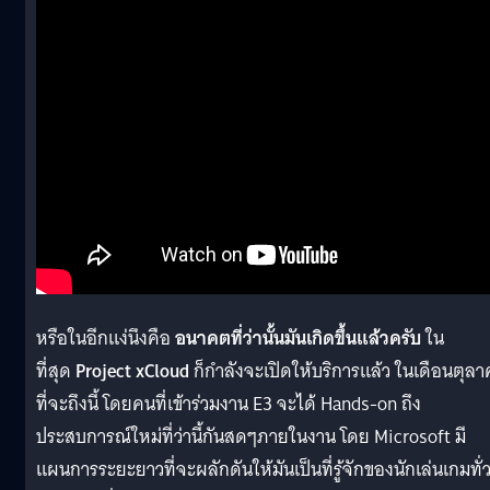
หรือในอีกแง่นึงคือ
อนาคตที่ว่านั้นมันเกิดขึ้นแล้วครับ
ใน
ที่สุด
Project xCloud
ก็กำลังจะเปิดให้บริการแล้ว ในเดือนตุล
ที่จะถึงนี้ โดยคนที่เข้าร่วมงาน E3 จะได้ Hands-on ถึง
ประสบการณ์ใหม่ที่ว่านี้กันสดๆภายในงาน โดย Microsoft มี
แผนการระยะยาวที่จะผลักดันให้มันเป็นที่รู้จักของนักเล่นเกมทั่