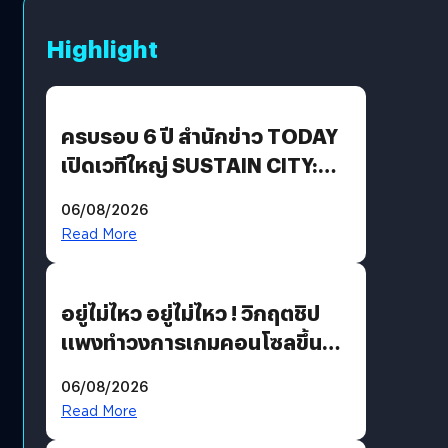
Highlight
ครบรอบ 6 ปี สำนักข่าว TODAY
เปิดเวทีใหญ่ SUSTAIN CITY:
THE GREEN TRANSITION ถก
06/08/2026
แนวทางปรับตัวสู่เศรษฐกิจสี
Read More
เขียวอย่างยั่งยืน
อยู่ไม่ไหว อยู่ไม่ไหว ! วิกฤตชิป
แพงทำวงการเกมคอนโซลขึ้น
ราคายับ แบบนี้เกมเมอร์อยู่ยังไง
06/08/2026
?
Read More