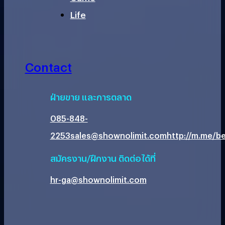
Life
Contact
ฝ่ายขาย และการตลาด
085-848-
2253
sales@shownolimit.com
http://m.me/be
สมัครงาน/ฝึกงาน ติดต่อได้ที่
hr-ga@shownolimit.com