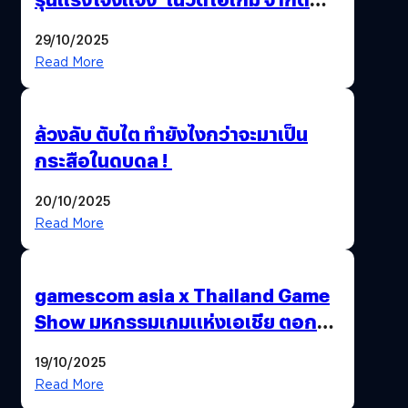
อายุผู้ชมที่ต่ำกว่า 18 ปี
29/10/2025
Read More
ล้วงลับ ตับไต ทำยังไงกว่าจะมาเป็น
กระสือในดบดล !
20/10/2025
Read More
gamescom asia x Thailand Game
Show มหกรรมเกมแห่งเอเชีย ตอกย้ำ
ไทยสู่ศูนย์กลางเกมภูมิภาค รมว.
19/10/2025
พาณิชย์ร่วมชูความสำเร็จ
Read More