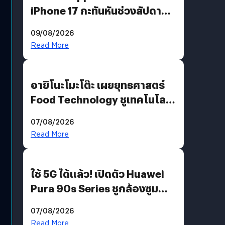
iPhone 17 กะทันหันช่วงสัปดาห์ที่
10 สิงหาคมนี้
09/08/2026
Read More
อายิโนะโมะโต๊ะ เผยยุทธศาสตร์
Food Technology ชูเทคโนโลยี
“AminoScience” เจาะอินไซต์ผู้
07/08/2026
บริโภคและ B2B
Read More
ใช้ 5G ได้แล้ว! เปิดตัว Huawei
Pura 90s Series ชูกล้องซูม
200 MP ในรุ่นท็อป
07/08/2026
Read More