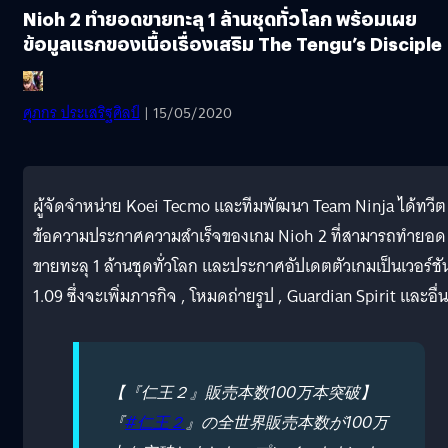
Nioh 2 ทำยอดขายทะลุ 1 ล้านชุดทั่วโลก พร้อมเผย
ข้อมูลแรกของเนื้อเรื่องเสริม The Tengu’s Disciple
ศุภกร ประเสริฐศิลป์
| 15/05/2020
ผู้จัดจำหน่าย Koei Tecmo และทีมพัฒนา Team Ninja ได้ทวีต
ข้อความประกาศความสำเร็จของเกม Nioh 2 ที่สามารถทำยอด
ขายทะลุ 1 ล้านชุดทั่วโลก และประกาศอัปเดตตัวเกมเป็นเวอร์ชั
1.09 ซึ่งจะเพิ่มภารกิจ , โหมดถ่ายรูป , Guardian Spirit และอื่น
【『仁王２』販売本数100万本突破】
『
#仁王２
』の全世界販売本数が100万