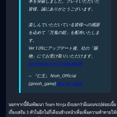
本を突破しました。プレイいただいた
皆様、誠にありがとうございます。
楽しんでいただいている皆様への感謝
を込めて「万鬼の鎧」を配布いたしま
す。
Ver 1.09にアップデート後、社の「賜
物」にてお受け取りいただけます。
pic.twitter.com/QcOlg3Hj0P
— 『仁王』 Nioh_Official
(@nioh_game)
May 15, 2020
นอกจากนี้ทีมพัฒนา Team Ninja ยังบอกว่ามีแผนจะปล่อยเนื้อ
เรื่องเสริม 3 ตัวในอีกไม่กี่เดือนข้างหน้าเพื่อเพิ่มความท้าทายให้