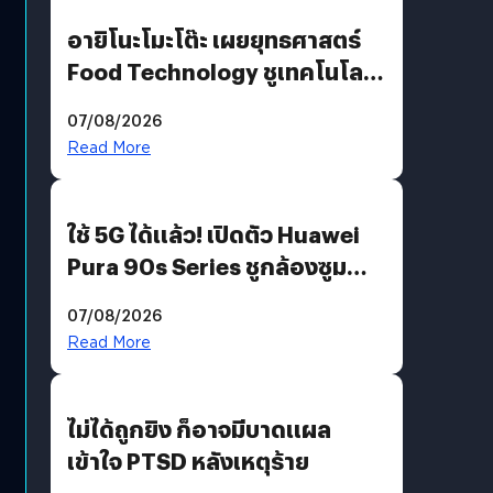
อายิโนะโมะโต๊ะ เผยยุทธศาสตร์
Food Technology ชูเทคโนโลยี
“AminoScience” เจาะอินไซต์ผู้
07/08/2026
บริโภคและ B2B
Read More
ใช้ 5G ได้แล้ว! เปิดตัว Huawei
Pura 90s Series ชูกล้องซูม
200 MP ในรุ่นท็อป
07/08/2026
Read More
ไม่ได้ถูกยิง ก็อาจมีบาดแผล
เข้าใจ PTSD หลังเหตุร้าย