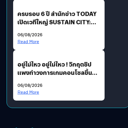
ปันผล 0.10 บาท/หุ้น
ครบรอบ 6 ปี สำนักข่าว TODAY
เปิดเวทีใหญ่ SUSTAIN CITY:
THE GREEN TRANSITION ถก
06/08/2026
แนวทางปรับตัวสู่เศรษฐกิจสี
Read More
เขียวอย่างยั่งยืน
อยู่ไม่ไหว อยู่ไม่ไหว ! วิกฤตชิป
แพงทำวงการเกมคอนโซลขึ้น
ราคายับ แบบนี้เกมเมอร์อยู่ยังไง
06/08/2026
?
Read More