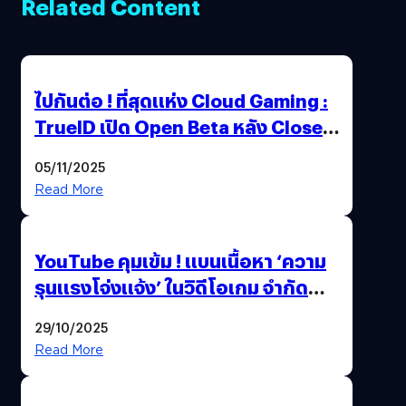
Related Content
ไปกันต่อ ! ที่สุดแห่ง Cloud Gaming :
TrueID เปิด Open Beta หลัง Close
Beta Test ในงาน gamescom asia x
05/11/2025
Thailand Game Show 2025 ทะลุ 15
Read More
ล้านครั้ง
YouTube คุมเข้ม ! แบนเนื้อหา ‘ความ
รุนแรงโจ่งแจ้ง’ ในวิดีโอเกม จำกัด
อายุผู้ชมที่ต่ำกว่า 18 ปี
29/10/2025
Read More