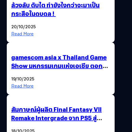
ล้วงลับ ตับไต ทำยังไงกว่าจะมาเป็น
กระสือในดบดล !
20/10/2025
Read More
gamescom asia x Thailand Game
Show มหกรรมเกมแห่งเอเชีย ตอกย้ำ
ไทยสู่ศูนย์กลางเกมภูมิภาค รมว.
19/10/2025
พาณิชย์ร่วมชูความสำเร็จ
Read More
สัมภาษณ์ผู้ผลิต Final Fantasy VII
Remake Intergrade จาก PS5 สู่
Nintendo Switch 2
18/10/2025