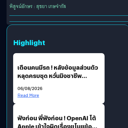
พิสูจน์อักษร : สุชยา เกษจำรัส
Highlight
เตือนคนมีรถ ! หลังข้อมูลส่วนตัว
หลุดครบชุด หวั่นมิจชาชีพ
สวมรอย ล่าสุดพบแล้วเกิดจาก
06/08/2026
รหัสผ่านหลุด ไม่ใช่แฮ็กเกอร์
Read More
ฟังก่อน พี่ฟังก่อน ! OpenAI โต้
Apple เข้าใจผิดเรื่องขโมยข้อมูล