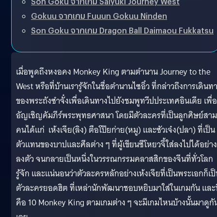
Son Goku จากเกม Saiyuki Journey West
Gokuu จากเกม Fuuun Gokuu Ninden
Son Goku จากเกม Dragon Ball Daimaou Fukkatsu
เมื่อพูดถึงหงอคง Monkey King ตามตำนาน Journey to the
West หรือที่บ้านเรารู้จักในชื่อตำนานไซอิ๋ว ที่กล่าวถึงการเดินท
ของพระถังซำจั๋งเพื่อเดินทางไปยังชมพูทวีปประเทศอินเดีย เพื่อ
อัญเชิญคัมภีร์พระพุทธศาสนา โดยมีตัวละครที่เป็นลูกศิษย์สาม
คนได้แก่ เห้งเจีย(ลิง) ตือโป๊ยก่าย(หมู) และซัวเจ๋ง(ปลา) ที่เป็น
ตัวแทนของบาปและศีลต่าง ๆ ที่ผู้เขียนซีโหยวจี้ใส่ลงไปได้อย่าง
ลงตัว จนกลายเป็นหนึ่งในวรรณกรรมคลาสสิกของจีนที่ทั่วโลก
รู้จัก และแน่นอนว่าตัวละครหลักอย่างเห้งเจียที่เป็นพระเอกก็เป
ตัวละครยอดฮิต ที่เหล่านักพัฒนาชอบหยิบมาใส่ในเกมกัน และนี
คือ 10 Monkey King ตามเกมต่าง ๆ จะมีเกมไหนบ้างนั้นมาดูกั