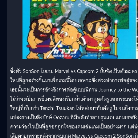
ซึ่งตัว SonSon ในเกม Marvel vs Capcom 2 นั้นจัดเป็นตัวละคร
ใหม่ที่ถูกสร้างขึ้นมาเพื่อเกมนี้โดยเฉพาะ ซึ่งท่วงท่าการต่อสู้ของ
เธอนั้นจะเป็นการอ้างอิงการต่อสู้แบบนิทาน Journey to the W
ไม่ว่าจะเป็นการขี่เมฆสีทองเรียกน้ำเต้ามาดูดศัตรูเสกกระบองให
ใหญ่ที่เรียกว่า Tenchi Tsuukan ให้หล่นมาทับศัตรู ไปจนถึงกา
แปลงร่างเป็นลิงยักษ์ Oozaru ที่มีพลังทำลายรุนแรง แถมเธอยัง
ความว่องไวเป็นที่ถูกอกถูกใจของคนเล่นเกมเป็นอย่างมาก แต่น่
เสียดายเพราะหลังจากจบเกม Marvel vs Capcom 2 SonSon ก็