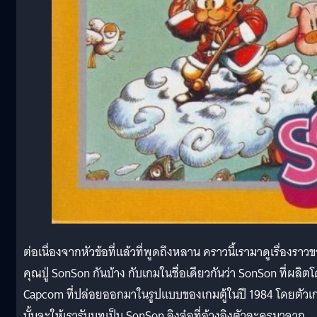
ต่อเนื่องจากหัวข้อที่แล้วที่พูดถึงหลาน คราวนี้เรามาดูเรื่องราว
คุณปู่ SonSon กันบ้าง กับเกมในชื่อเดียวกันว่า SonSon ที่ผลิต
Capcom ที่ปล่อยออกมาในรูปแบบของเกมตู้ในปี 1984 โดยตัวเ
นั้นจะให้เรารับบทเป็น SonSon ลิงจ๋อที่อ้างอิงตัวละครมาจาก