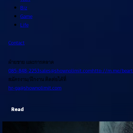
Biz
Game
Life
Contact
ฝ่ายขาย และการตลาด
085-848-2253
sales@shownolimit.com
http://m.me/beart
สมัครงาน/ฝึกงาน ติดต่อได้ที่
hr-ga@shownolimit.com
Read