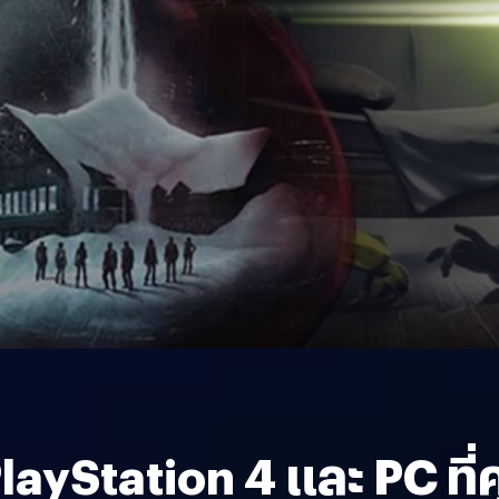
ayStation 4 และ PC ที่