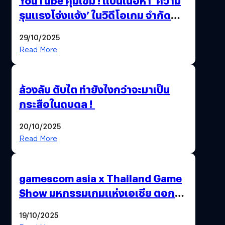
YouTube คุมเข้ม ! แบนเนื้อหา ‘ความ
รุนแรงโจ่งแจ้ง’ ในวิดีโอเกม จำกัด
อายุผู้ชมที่ต่ำกว่า 18 ปี
29/10/2025
Read More
ล้วงลับ ตับไต ทำยังไงกว่าจะมาเป็น
กระสือในดบดล !
20/10/2025
Read More
gamescom asia x Thailand Game
Show มหกรรมเกมแห่งเอเชีย ตอกย้ำ
ไทยสู่ศูนย์กลางเกมภูมิภาค รมว.
19/10/2025
พาณิชย์ร่วมชูความสำเร็จ