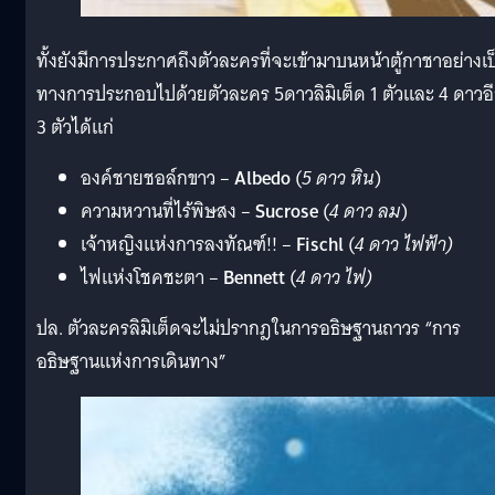
ทั้งยังมีการประกาศถึงตัวละครที่จะเข้ามาบนหน้าตู้กาชาอย่างเป
ทางการประกอบไปด้วยตัวละคร 5ดาวลิมิเต็ด 1 ตัวและ 4 ดาวอ
3 ตัวได้แก่
องค์ชายชอล์กขาว –
Albedo
(
5 ดาว หิน
)
ความหวานที่ไร้พิษสง –
Sucrose
(
4 ดาว ลม
)
เจ้าหญิงแห่งการลงทัณฑ์!! –
Fischl
(
4 ดาว ไฟฟ้า
)
ไฟแห่งโชคชะตา –
Bennett
(
4 ดาว ไฟ
)
ปล. ตัวละครลิมิเต็ดจะไม่ปรากฎในการอธิษฐานถาวร “การ
อธิษฐานแห่งการเดินทาง”