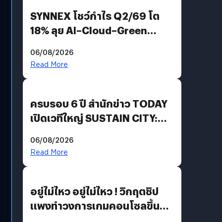
SYNNEX โชว์กำไร Q2/69 โต
18% ลุย AI–Cloud–Green
Energy สร้างฐาน Recurring
06/08/2026
Revenue เร่งเครื่อง New
Read More
Growth Engine พร้อมจ่าย
ปันผล 0.10 บาท/หุ้น
ครบรอบ 6 ปี สำนักข่าว TODAY
เปิดเวทีใหญ่ SUSTAIN CITY:
THE GREEN TRANSITION ถก
06/08/2026
แนวทางปรับตัวสู่เศรษฐกิจสี
Read More
เขียวอย่างยั่งยืน
อยู่ไม่ไหว อยู่ไม่ไหว ! วิกฤตชิป
แพงทำวงการเกมคอนโซลขึ้น
ราคายับ แบบนี้เกมเมอร์อยู่ยังไง