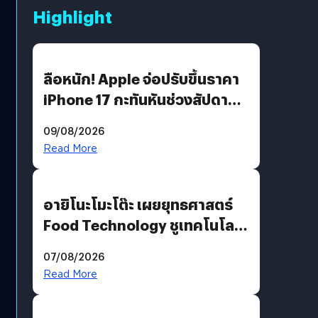
Highlight
ลือหนัก! Apple จ่อปรับขึ้นราคา
iPhone 17 กะทันหันช่วงสัปดาห์ที่
10 สิงหาคมนี้
09/08/2026
Read More
อายิโนะโมะโต๊ะ เผยยุทธศาสตร์
Food Technology ชูเทคโนโลยี
“AminoScience” เจาะอินไซต์ผู้
07/08/2026
บริโภคและ B2B
Read More