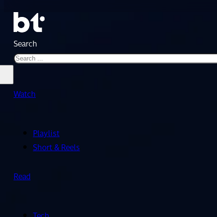
Search
Watch
Playlist
Short & Reels
Read
Tech