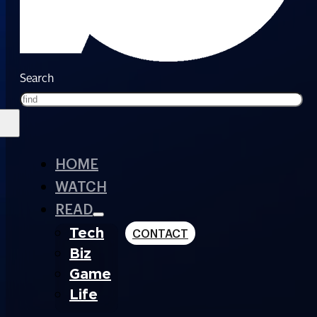
Search
HOME
WATCH
READ
Tech
CONTACT
Biz
Game
Life