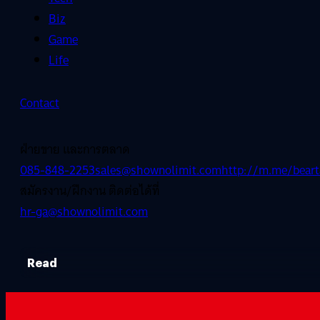
Biz
Game
Life
Contact
ฝ่ายขาย และการตลาด
085-848-2253
sales@shownolimit.com
http://m.me/beart
สมัครงาน/ฝึกงาน ติดต่อได้ที่
hr-ga@shownolimit.com
Read