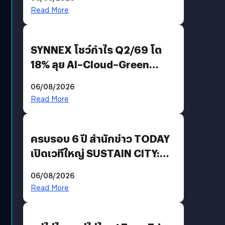
AGI
Read More
SYNNEX โชว์กำไร Q2/69 โต
18% ลุย AI–Cloud–Green
Energy สร้างฐาน Recurring
06/08/2026
Revenue เร่งเครื่อง New
Read More
Growth Engine พร้อมจ่าย
ปันผล 0.10 บาท/หุ้น
ครบรอบ 6 ปี สำนักข่าว TODAY
เปิดเวทีใหญ่ SUSTAIN CITY:
THE GREEN TRANSITION ถก
06/08/2026
แนวทางปรับตัวสู่เศรษฐกิจสี
Read More
เขียวอย่างยั่งยืน