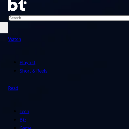
Search
Watch
Playlist
Short & Reels
Read
Tech
Biz
Game