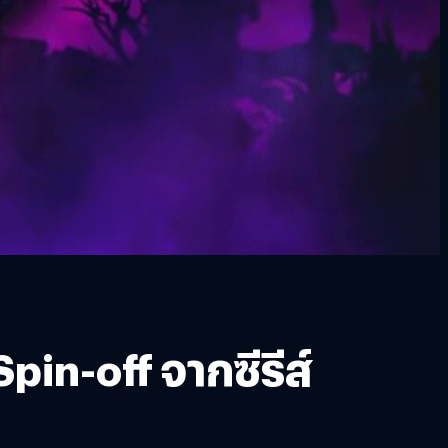
in-off จากซีรีส์