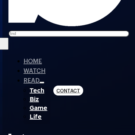
Search
HOME
WATCH
READ
Tech
CONTACT
Biz
Game
Life