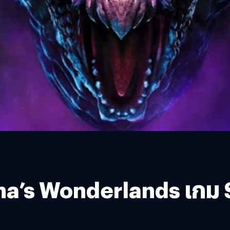
na’s Wonderlands เกม Sp