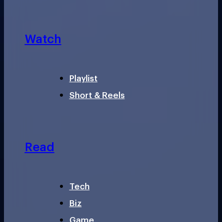
Watch
Playlist
Short & Reels
Read
Tech
Biz
Game