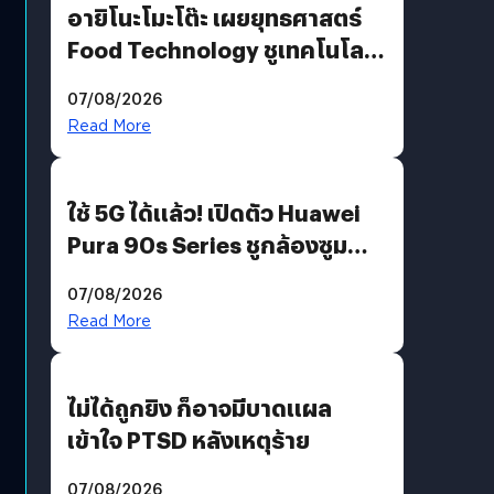
อายิโนะโมะโต๊ะ เผยยุทธศาสตร์
Food Technology ชูเทคโนโลยี
“AminoScience” เจาะอินไซต์ผู้
07/08/2026
บริโภคและ B2B
Read More
ใช้ 5G ได้แล้ว! เปิดตัว Huawei
Pura 90s Series ชูกล้องซูม
200 MP ในรุ่นท็อป
07/08/2026
Read More
ไม่ได้ถูกยิง ก็อาจมีบาดแผล
เข้าใจ PTSD หลังเหตุร้าย
07/08/2026