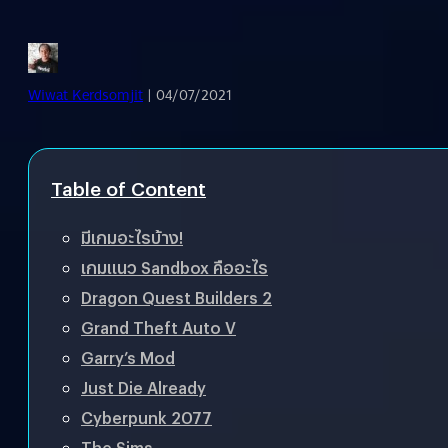
Wiwat Kerdsomjit
| 04/07/2021
Table of Content
มีเกมอะไรบ้าง!
เกมแนว Sandbox คืออะไร
Dragon Quest Builders 2
Grand Theft Auto V
Garry’s Mod
Just Die Already
Cyberpunk 2077
The Sims