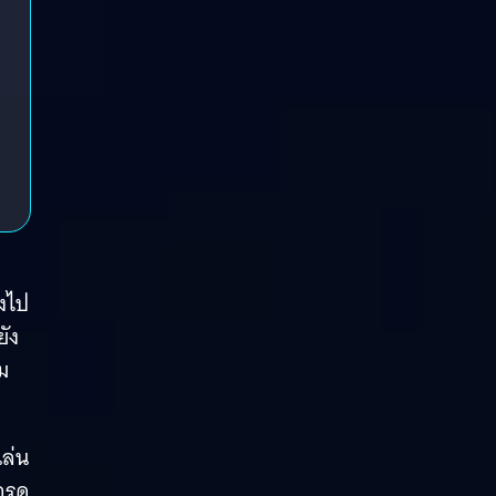
งไป
ัง
ม
ล่น
เกรด