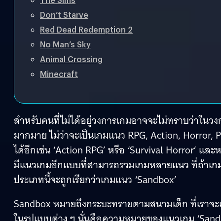
Don’t Starve
Red Dead Redemption 2
No Man’s Sky
Animal Crossing
Minecraft
สำหรับคนที่ไม่ได้อยู่วงการเกมอาจจะไม่ทราบว่าใน
มากมาย ไม่ว่าจะเป็นเกมแนว RPG, Action, Horror, 
ได้อีกเช่น ‘Action RPG’ หรือ ‘Survival Horror’ แ
มีแนวเกมอีกแบบที่สามารถรวมเกมหลายแนว ที่ถ้าเกม
ประเภทนี้จะถูกเรียกว่าเกมแนว ‘Sandbox’
Sandbox หมายถึงกระบะทรายตามสนามเด็ก ที่เราจะเ
ในรูปแบบต่าง ๆ นั่นคือความหมายของแนวเกม ‘Sandbo