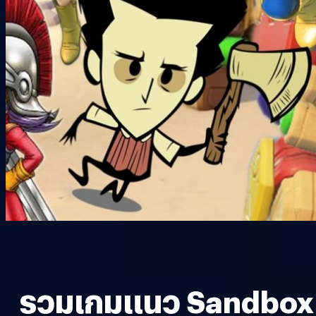
รวมเกมแนว Sandbox น