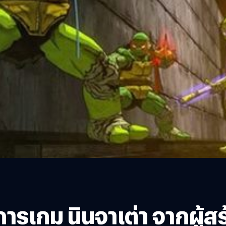
เกม นินจาเต่า จากผู้สร