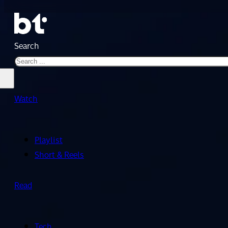
Search
Watch
Playlist
Short & Reels
Read
Tech