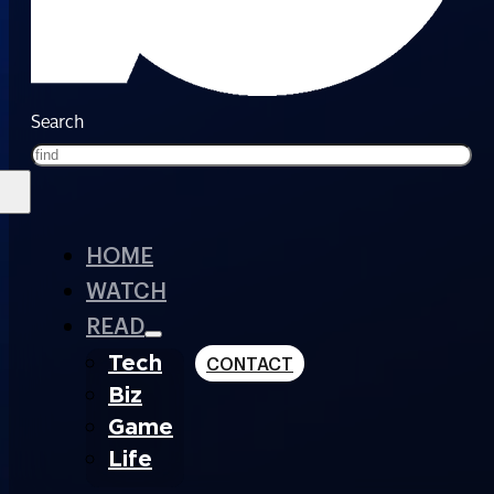
Search
HOME
WATCH
READ
Tech
CONTACT
Biz
Game
Life