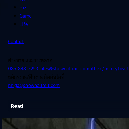
Biz
Game
Life
Contact
ฝ่ายขาย และการตลาด
085-848-2253
sales@shownolimit.com
http://m.me/beart
สมัครงาน/ฝึกงาน ติดต่อได้ที่
hr-ga@shownolimit.com
Read