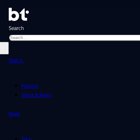
Search
Watch
Playlist
Short & Reels
Read
Tech