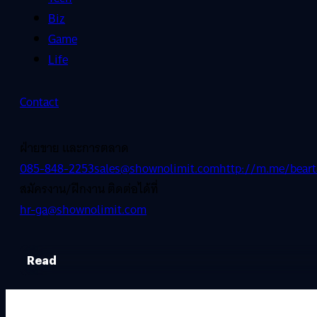
Biz
Game
Life
Contact
ฝ่ายขาย และการตลาด
085-848-2253
sales@shownolimit.com
http://m.me/beart
สมัครงาน/ฝึกงาน ติดต่อได้ที่
hr-ga@shownolimit.com
Read