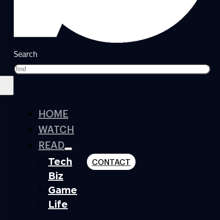
Search
HOME
WATCH
READ
Tech
CONTACT
Biz
Game
Life