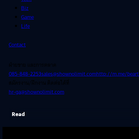
Biz
Game
Life
Contact
ฝ่ายขาย และการตลาด
085-848-2253
sales@shownolimit.com
http://m.me/beart
สมัครงาน/ฝึกงาน ติดต่อได้ที่
hr-ga@shownolimit.com
Read