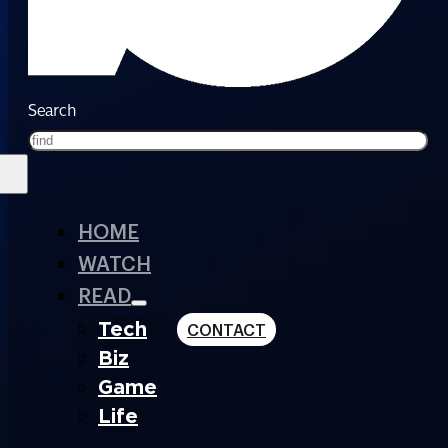
Search
HOME
WATCH
READ
Tech
CONTACT
Biz
Game
Life