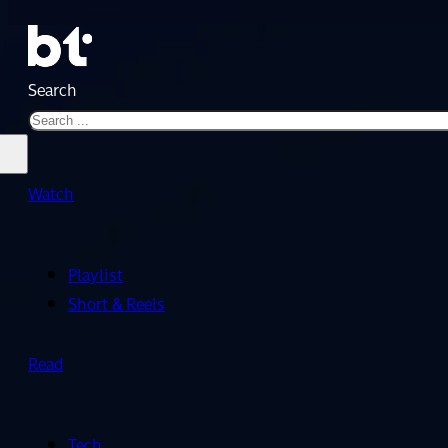
Search
Watch
Playlist
Short & Reels
Read
Tech