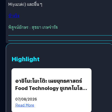
Miyazaki) และอื่น ๆ
อ้างอิง
พิสูจน์อักษร : สุชยา เกษจำรัส
Highlight
อายิโนะโมะโต๊ะ เผยยุทธศาสตร์
Food Technology ชูเทคโนโลยี
“AminoScience” เจาะอินไซต์ผู้
07/08/2026
บริโภคและ B2B
Read More