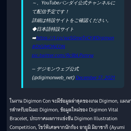
～、YouTubeバンダイ公式チャンネルに
て配信予定です！
詳細は特設サイトをご確認ください。
◆日本語特設サイト
➡️
https://t.co/wzSGmeTvCY
#Digimon
#DIGIMONCON
pic.twitter.com/Rc9bLPxmrw
— デジモンウェブ公式
(@digimonweb_net)
December 17, 2021
ในงาน Digimon Con จะมีข้อมูลล่าสุดของเกม Digimon, แผน
รสำหรับอนิเมะ Digimon, ข้อมูลใหม่ของ Digimon Vital
Bracelet, ประกาศผลการแข่งขัน Digimon Illustration
Competition, โชว์พิเศษจากนักร้อง อายูมิ มิยาซากิ (Ayumi