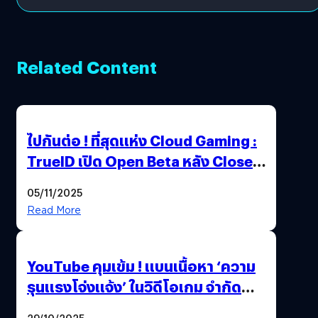
Related Content
ไปกันต่อ ! ที่สุดแห่ง Cloud Gaming :
TrueID เปิด Open Beta หลัง Close
Beta Test ในงาน gamescom asia x
05/11/2025
Thailand Game Show 2025 ทะลุ 15
Read More
ล้านครั้ง
YouTube คุมเข้ม ! แบนเนื้อหา ‘ความ
รุนแรงโจ่งแจ้ง’ ในวิดีโอเกม จำกัด
อายุผู้ชมที่ต่ำกว่า 18 ปี
29/10/2025