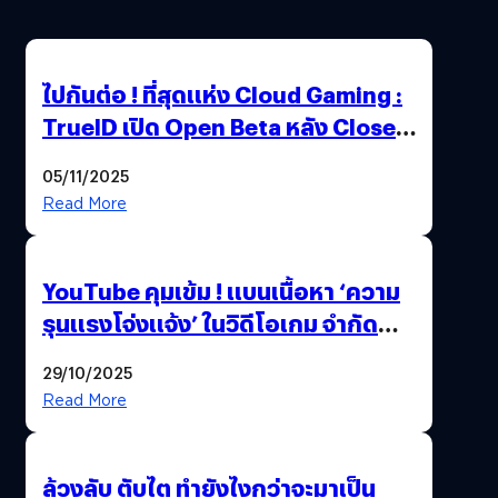
ไปกันต่อ ! ที่สุดแห่ง Cloud Gaming :
TrueID เปิด Open Beta หลัง Close
Beta Test ในงาน gamescom asia x
05/11/2025
Thailand Game Show 2025 ทะลุ 15
Read More
ล้านครั้ง
YouTube คุมเข้ม ! แบนเนื้อหา ‘ความ
รุนแรงโจ่งแจ้ง’ ในวิดีโอเกม จำกัด
อายุผู้ชมที่ต่ำกว่า 18 ปี
29/10/2025
Read More
ล้วงลับ ตับไต ทำยังไงกว่าจะมาเป็น