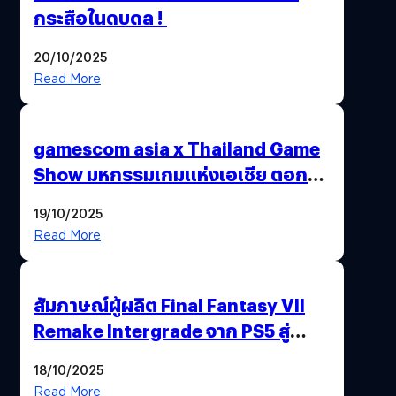
กระสือในดบดล !
20/10/2025
Read More
gamescom asia x Thailand Game
Show มหกรรมเกมแห่งเอเชีย ตอกย้ำ
ไทยสู่ศูนย์กลางเกมภูมิภาค รมว.
19/10/2025
พาณิชย์ร่วมชูความสำเร็จ
Read More
สัมภาษณ์ผู้ผลิต Final Fantasy VII
Remake Intergrade จาก PS5 สู่
Nintendo Switch 2
18/10/2025
Read More