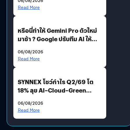
06/08/2026
Read More
หรือนี่ทำให้ Gemini Pro ตัวใหม่
มาช้า ? Google ปรับทีม AI ให้
Demis Hassabis ลุยพัฒนา
06/08/2026
AGI
Read More
SYNNEX โชว์กำไร Q2/69 โต
18% ลุย AI–Cloud–Green
Energy สร้างฐาน Recurring
06/08/2026
Revenue เร่งเครื่อง New
Read More
Growth Engine พร้อมจ่าย
ปันผล 0.10 บาท/หุ้น