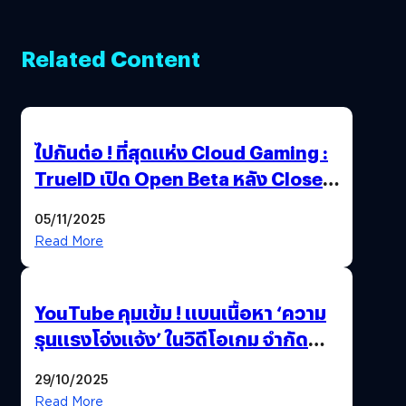
Related Content
ไปกันต่อ ! ที่สุดแห่ง Cloud Gaming :
TrueID เปิด Open Beta หลัง Close
Beta Test ในงาน gamescom asia x
05/11/2025
Thailand Game Show 2025 ทะลุ 15
Read More
ล้านครั้ง
YouTube คุมเข้ม ! แบนเนื้อหา ‘ความ
รุนแรงโจ่งแจ้ง’ ในวิดีโอเกม จำกัด
อายุผู้ชมที่ต่ำกว่า 18 ปี
29/10/2025
Read More