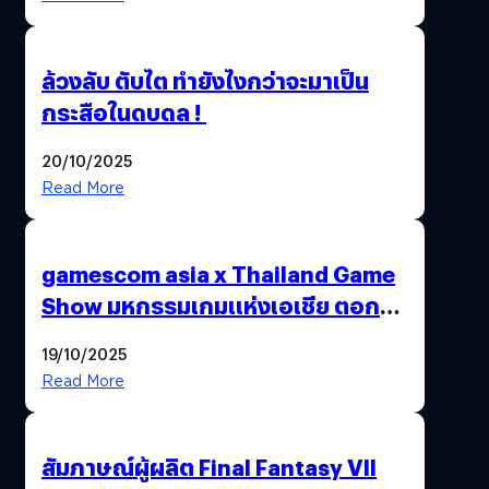
ล้วงลับ ตับไต ทำยังไงกว่าจะมาเป็น
กระสือในดบดล !
20/10/2025
Read More
gamescom asia x Thailand Game
Show มหกรรมเกมแห่งเอเชีย ตอกย้ำ
ไทยสู่ศูนย์กลางเกมภูมิภาค รมว.
19/10/2025
พาณิชย์ร่วมชูความสำเร็จ
Read More
สัมภาษณ์ผู้ผลิต Final Fantasy VII