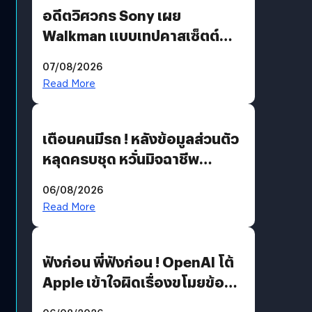
อดีตวิศวกร Sony เผย
Walkman แบบเทปคาสเซ็ตต์
ไม่มีทางกลับมาผลิตได้อีกแล้ว
07/08/2026
Read More
เตือนคนมีรถ ! หลังข้อมูลส่วนตัว
หลุดครบชุด หวั่นมิจฉาชีพ
สวมรอย ล่าสุดพบแล้วเกิดจาก
06/08/2026
รหัสผ่านหลุด ไม่ใช่แฮกเกอร์
Read More
ฟังก่อน พี่ฟังก่อน ! OpenAI โต้
Apple เข้าใจผิดเรื่องขโมยข้อมูล
อีกฝั่งไม่ตอบโต้ แต่ฟ้องต่อ