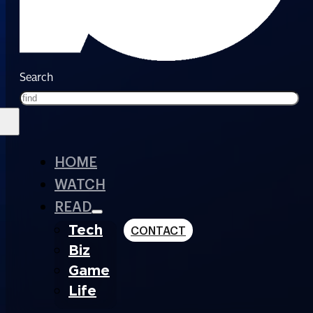
Search
HOME
WATCH
READ
Tech
CONTACT
Biz
Game
Life