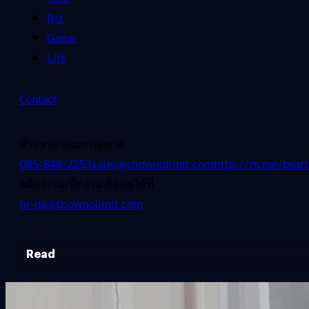
Biz
Game
Life
Contact
ฝ่ายขาย และการตลาด
085-848-2253
sales@shownolimit.com
http://m.me/beart
สมัครงาน/ฝึกงาน ติดต่อได้ที่
hr-ga@shownolimit.com
Read