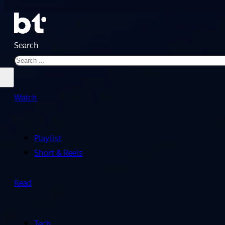
Search
Watch
Playlist
Short & Reels
Read
Tech