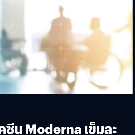
คซีน Moderna เข็มละ