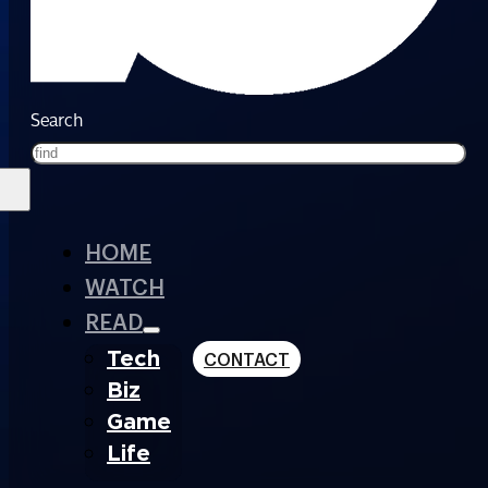
Search
HOME
WATCH
READ
Tech
CONTACT
Biz
Game
Life