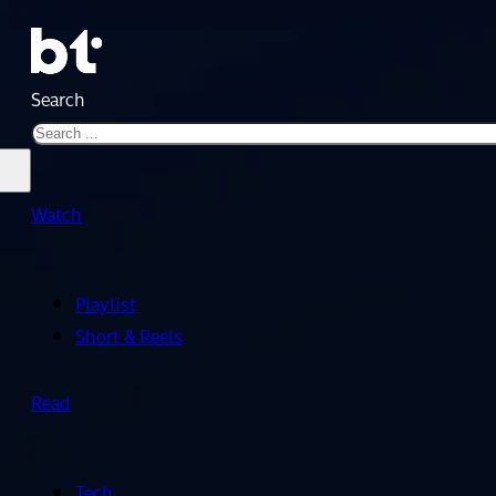
Search
Watch
Playlist
Short & Reels
Read
Tech