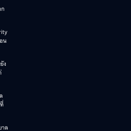
าก
ity
รอน
ยัง
่
าล
ี่
าบาล