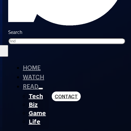
Search
HOME
WATCH
READ
Tech
CONTACT
Biz
Game
Life