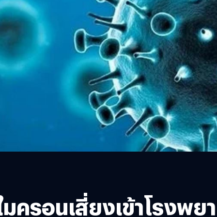
โอไมครอนเสี่ยงเข้าโรงพย