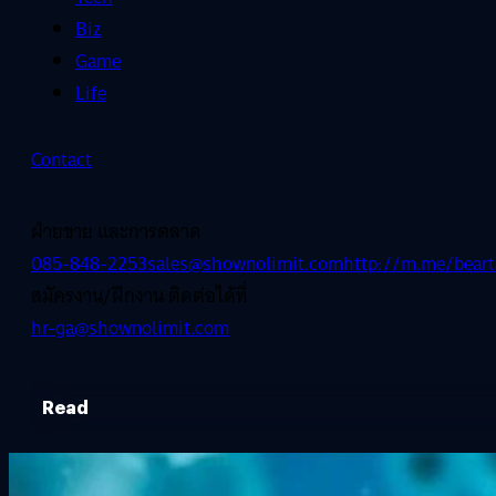
Biz
Game
Life
Contact
ฝ่ายขาย และการตลาด
085-848-2253
sales@shownolimit.com
http://m.me/beart
สมัครงาน/ฝึกงาน ติดต่อได้ที่
hr-ga@shownolimit.com
Read