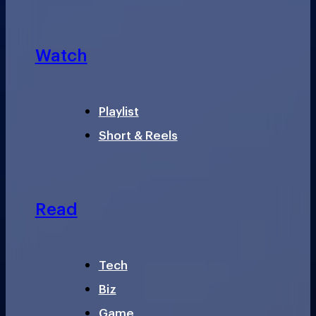
Watch
Playlist
Short & Reels
Read
Tech
Biz
Game