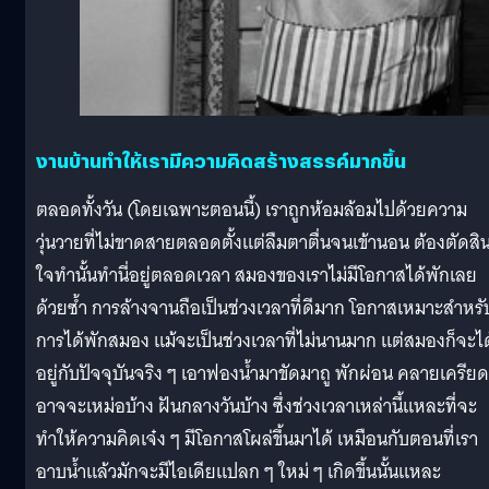
งานบ้านทำให้เรามีความคิดสร้างสรรค์มากขึ้น
ตลอดทั้งวัน (โดยเฉพาะตอนนี้)​ เราถูกห้อมล้อมไปด้วยความ
วุ่นวายที่ไม่ขาดสายตลอดตั้งแต่ลืมตาตื่นจนเข้านอน ต้องตัดสิ
ใจทำนั้นทำนี่อยู่ตลอดเวลา สมองของเราไม่มีโอกาสได้พักเลย
ด้วยซ้ำ การล้างจานถือเป็นช่วงเวลาที่ดีมาก โอกาสเหมาะสำหรั
การได้พักสมอง แม้จะเป็นช่วงเวลาที่ไม่นานมาก แต่สมองก็จะได
อยู่กับปัจจุบันจริง ๆ เอาฟองน้ำมาขัดมาถู พักผ่อน คลายเครียด
อาจจะเหม่อบ้าง ฝันกลางวันบ้าง ซึ่งช่วงเวลาเหล่านี้แหละที่จะ
ทำให้ความคิดเจ๋ง ๆ มีโอกาสโผล่ขึ้นมาได้ เหมือนกับตอนที่เรา
อาบน้ำแล้วมักจะมีไอเดียแปลก ๆ ใหม่ ๆ เกิดขึ้นนั้นแหละ