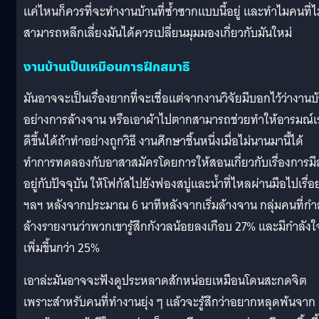
แค่ไหนก็ควรที่จะทำงานบ้านที่ซ้ำซากแบบนี้อยู่ และทำไมคนที่ไม
สามารถหลีกเลี่ยงมันได้ควรเปลี่ยนมุมมองเกี่ยวกับมันใหม่
งานบ้านเป็นเหมือนการฝึกสมาธิ
มันอาจจะเป็นเรื่องยากที่จะเชื่อแต่จากงานวิจัยมีบอกไว้ว่างานบ
อย่างการล้างจาน หรือเอาผ้าไปตากสามารถช่วยทำให้อารมณ์เ
ดีขึ้นได้ถ้าทำอย่างถูกวิธี งานศึกษาชิ้นหนึ่งเมื่อไม่นานมานี้ได้
ทำการทดลองกับอาสาสมัครโดยการให้สอนเกี่ยวกับเรื่องการมี
อยู่กับปัจจุบัน ให้โฟกัสไปยังฟองสบู่และน้ำที่ไหลผ่านมือไปเรื่อ
ฯลฯ หลังจากประมาณ 6 นาทีหลังจากเริ่มล้างจาน กลุ่มคนที่กำ
ล้างรายงานว่าพวกเขารู้สึกกังวลน้อยลงเกือบ 27% และมีกำลังใ
เพิ่มขึ้นกว่า 25%
เอาล่ะมันอาจจะฟังดูประหลาดสักหน่อยเหมือนโดนสะกดจิต
เพราะสำหรับคนที่ทำงานยุ่ง ๆ แล้วจะรู้สึกว่าอยากหลุดพ้นจาก