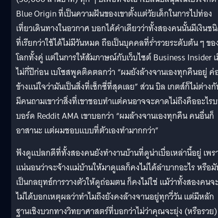
Blue Origin ที่เป็นความฝันของเขาตั้งแต่วัยเด็กในการไปท่อง
เที่ยวเดินทางในอวกาศ บอกได้คำเดียวว่าทั้งสองคนนั้นมีเงินชน
ที่เรียกว่าใช้ได้ไม่มีวันหมด ถือเป็นบุคคลที่ร่ำรวยระดับต้น ๆ ขอ
โลกทั้งคู่ แต่ในการให้สัมภาษณ์กับเว็บไซต์ Business Insider เม
ไม่กี่ปีก่อน เบโซสพูดติดตลกว่า “ผมยังล้างจานเองทุกคืนอยู่ ค่
ข้างแน่ใจว่ามันเป็นสิ่งที่เซ็กซี่ที่สุดเลย” ส่วน บิล เกตส์ก็ไม่ต่างกั
มีคนถามเขาว่าสิ่งที่เขาชอบทำแต่คนอาจจะคาดไม่ถึงคืออะไร
บอร์ด Reddit AMA เขาบอกว่า “ผมล้างจานเองทุกคืน คนอื่นก็
อาสานะ แต่ผมชอบแบบที่ตัวเองทำมากกว่า”
ฟังดูแปลกดีที่ทั้งสองคนยังทำงานบ้านที่ดูน่าเบื่อเหล่านี้อยู่ เพร
แน่นอนว่าจะจ้างแม่บ้านให้มาดูแลก็คงไม่ได้ลำบากอะไร หรือมั
เป็นกลยุทธ์การวางตัวให้ดูถ่อมตน ก็คงไม่ใช่ แม้ว่าทั้งสองคนจ
ไม่ได้บอกเหตุผลว่าทำไมถึงยังคงล้างจานอยู่ทุกวี่วัน แต่มีหลัก
ฐานเชิงบวกทางวิทยาศาสตร์ที่บอกว่าไม่ว่าคุณจะยุ่ง (หรือรวย)