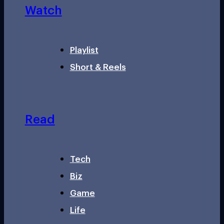
Watch
Playlist
Short & Reels
Read
Tech
Biz
Game
Life