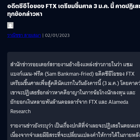
อดีตซีอีโอของ FTX เตรียมขึ้นศาล 3 ม.ค. นี้ คาดปฏิเส
ทุกข้อกล่าวหา
วาณิชชา สายเสมา
| 02/01/2023
สำนักข่าวรอยเตอร์สรายงานอ้างอิงแหล่งข่าวภายในว่า แซม
แบงก์แมน-ฟรีด (Sam Bankman-Fried) อดีตซีอีโอของ FTX
เตรียมขึ้นศาลเพื่อสู้คดีนัดแรกในวันอังคารนี้ (3 ม.ค.) โดยคาดว
เขาจะปฏิเสธข้อกล่าวหาคดีอาญาในการฉ้อโกงนักลงทุน และ
ยักยอกเงินหลายพันล้านดอลลาร์จาก FTX และ Alameda
Research
รายงานข่าวยังระบุว่า เป็นเรื่องปกติที่จำเลยจะปฏิเสธในตอนแร
เนื่องจากจำเลยมีอิสระที่จะเปลี่ยนแปลงคำให้การได้ในภายหลั