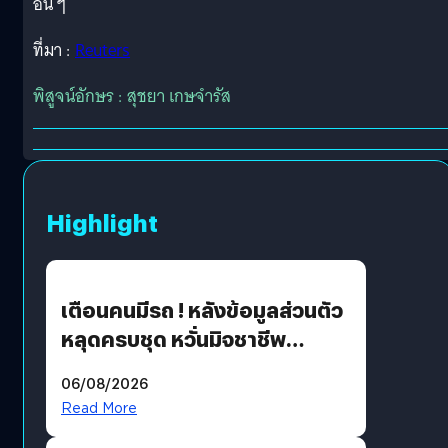
อื่น ๆ
ที่มา :
Reuters
พิสูจน์อักษร : สุชยา เกษจำรัส
Highlight
เตือนคนมีรถ ! หลังข้อมูลส่วนตัว
หลุดครบชุด หวั่นมิจชาชีพ
สวมรอย ล่าสุดพบแล้วเกิดจาก
06/08/2026
รหัสผ่านหลุด ไม่ใช่แฮ็กเกอร์
Read More