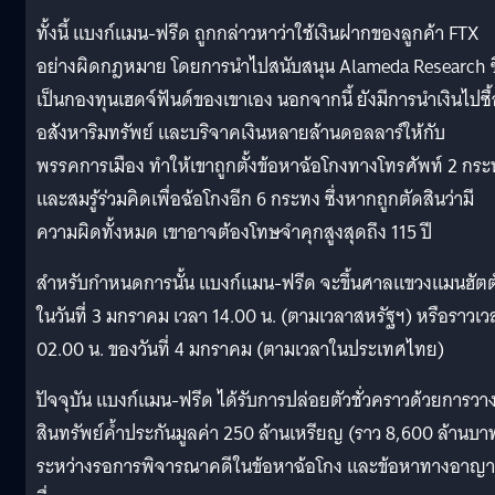
ทั้งนี้ แบงก์แมน-ฟรีด ถูกกล่าวหาว่าใช้เงินฝากของลูกค้า FTX
อย่างผิดกฎหมาย โดยการนำไปสนับสนุน Alameda Research ซึ
เป็นกองทุนเฮดจ์ฟันด์ของเขาเอง นอกจากนี้ ยังมีการนำเงินไปซื้
อสังหาริมทรัพย์ และบริจาคเงินหลายล้านดอลลาร์ให้กับ
พรรคการเมือง ทำให้เขาถูกตั้งข้อหาฉ้อโกงทางโทรศัพท์ 2 กร
และสมรู้ร่วมคิดเพื่อฉ้อโกงอีก 6 กระทง ซึ่งหากถูกตัดสินว่ามี
ความผิดทั้งหมด เขาอาจต้องโทษจำคุกสูงสุดถึง 115 ปี
สำหรับกำหนดการนั้น แบงก์แมน-ฟรีด จะขึ้นศาลแขวงแมนฮัตต
ในวันที่ 3 มกราคม เวลา 14.00 น. (ตามเวลาสหรัฐฯ) หรือราวเว
02.00 น. ของวันที่ 4 มกราคม (ตามเวลาในประเทศไทย)
ปัจจุบัน แบงก์แมน-ฟรีด ได้รับการปล่อยตัวชั่วคราวด้วยการวา
สินทรัพย์ค้ำประกันมูลค่า 250 ล้านเหรียญ (ราว 8,600 ล้านบา
ระหว่างรอการพิจารณาคดีในข้อหาฉ้อโกง และข้อหาทางอาญา