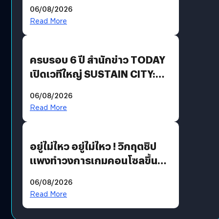
Energy สร้างฐาน Recurring
06/08/2026
Revenue เร่งเครื่อง New
Read More
Growth Engine พร้อมจ่าย
ปันผล 0.10 บาท/หุ้น
ครบรอบ 6 ปี สำนักข่าว TODAY
เปิดเวทีใหญ่ SUSTAIN CITY:
THE GREEN TRANSITION ถก
06/08/2026
แนวทางปรับตัวสู่เศรษฐกิจสี
Read More
เขียวอย่างยั่งยืน
อยู่ไม่ไหว อยู่ไม่ไหว ! วิกฤตชิป
แพงทำวงการเกมคอนโซลขึ้น
ราคายับ แบบนี้เกมเมอร์อยู่ยังไง
06/08/2026
?
Read More