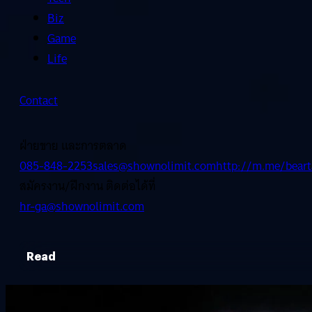
Biz
Game
Life
Contact
ฝ่ายขาย และการตลาด
085-848-2253
sales@shownolimit.com
http://m.me/beart
สมัครงาน/ฝึกงาน ติดต่อได้ที่
hr-ga@shownolimit.com
Read