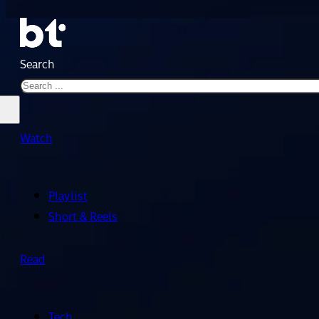
Search
Watch
Playlist
Short & Reels
Read
Tech