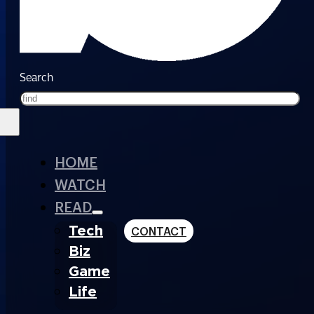
Search
HOME
WATCH
READ
Tech
CONTACT
Biz
Game
Life