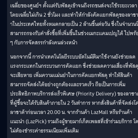
เฉลี่ยของศูนย์ฯ ตั้งแต่รับพัสดุเข้าจนถึงรถขนส่งจะใช้ระยะเวลา
โดยเฉลี่ยไม่เกิน 2 ชั่วโมง และทำให้กำลังคัดแยกพัสดุของลาซา
าในประเทศไทยทั้งหมดกลายเป็น 2 ล้านชิ้นต่อวัน ซึ่งในจำนวนนี
สามารถรองรับคำสั่งซื้อที่เพิ่มขึ้นในช่วงเมกะแคมเปญได้ ไปพร้
ๆ กับการจัดสรรกำลังคนล่วงหน้า
นอกจากนี้ การนำเทคโนโลยีระบบอัตโนมัติมาใช้งานยังช่วยลด
แรงกระแทกในกระบวนการคัดแยก ซึ่งช่วยลดความเสี่ยงที่พัสด
จะเสียหาย เพิ่มความแม่นยำในการคัดแยกพัสดุ ทำให้สินค้า
สามารถจัดส่งได้อย่างถูกต้องและรวดเร็ว ถือเป็นการเพิ่ม
ประสิทธิภาพบริการส่งเร็วพิเศษ (Priority Delivery) ของลาซา
ที่ผู้ซื้อจะได้รับสินค้าภายใน 2 วันทำการ หากสั่งสินค้าที่จัดส่ง
ลาซาด้าก่อนเวลา 20.00 น. จากร้านค้า LazMall หรือร้านค้า
แนะนำ (LazPick) รวมถึงผู้ขายมาร์เก็ตเพลสที่เข้าร่วมบริการ โ
ไม่ต้องชำระค่าธรรมเนียมเพิ่มเติม