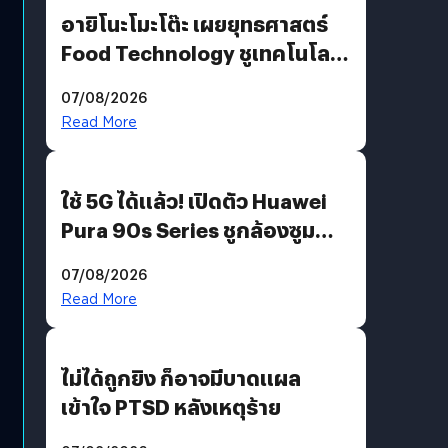
อายิโนะโมะโต๊ะ เผยยุทธศาสตร์
Food Technology ชูเทคโนโลยี
“AminoScience” เจาะอินไซต์ผู้
07/08/2026
บริโภคและ B2B
Read More
ใช้ 5G ได้แล้ว! เปิดตัว Huawei
Pura 90s Series ชูกล้องซูม
200 MP ในรุ่นท็อป
07/08/2026
Read More
ไม่ได้ถูกยิง ก็อาจมีบาดแผล
เข้าใจ PTSD หลังเหตุร้าย