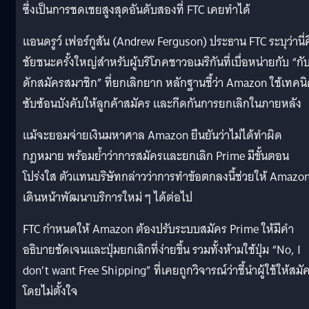
ซึ่งเป็นการชดเชยสูงสุดอันดับสองที่ FTC เคยทำได้
แอนดรูว์ เฟอร์กูสัน (Andrew Ferguson) ประธาน FTC ระบุว่านี่
ชัยชนะครั้งใหญ่สำหรับผู้บริโภคชาวอเมริกันที่เบื่อหน่ายกับ “กั
ดักสมัครสมาชิก” ที่ยกเลิกยาก หลักฐานชี้ว่า Amazon ใช้เทคน
ซับซ้อนบังคับให้ลูกค้าสมัคร และกีดกันการยกเลิกในภายหลัง
แม้จะยอมจ่ายเงินมหาศาล Amazon ยืนยันว่าไม่ได้ทำผิด
กฎหมาย พร้อมย้ำว่าการสมัครและยกเลิก Prime มีขั้นตอน
โปร่งใส ตัวแทนบริษัทกล่าวว่าการทำข้อตกลงนี้ช่วยให้ Amazo
เดินหน้าพัฒนาบริการใหม่ ๆ ได้ต่อไป
FTC กำหนดให้ Amazon ต้องปรับระบบสมัคร Prime ให้มีคำ
อธิบายชัดเจนและปุ่มยกเลิกที่ง่ายขึ้น รวมทั้งห้ามใช้ปุ่ม “No, I
don’t want Free Shipping” ที่เคยถูกวิจารณ์ว่าชี้นำผู้ใช้ให้สมั
โดยไม่ตั้งใจ