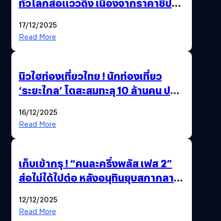
ทั่วโลกส่อแววดิ่ง เนื่องจากราคาชิป
พุ่งสูง
17/12/2025
Read More
นิวไฮท่องเที่ยวไทย ! นักท่องเที่ยว
‘ระยะไกล’ โตสะสมทะลุ 10 ล้านคน ปลุก
เศรษฐกิจคึกคัก คาดปี 69 พุ่งกว่า
16/12/2025
11.66 ล้านคน
Read More
เก็บเข้ากรุ ! “คนละครึ่งพลัส เฟส 2”
ส่อไม่ได้ไปต่อ หลังอนุทินยุบสภากลาย
เป็น “รัฐบาลรักษาการ” สรุปอีกครั้ง
12/12/2025
15 ธ.ค. นี้
Read More