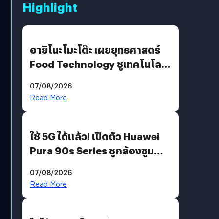
Highlight
อายิโนะโมะโต๊ะ เผยยุทธศาสตร์
Food Technology ชูเทคโนโลยี
“AminoScience” เจาะอินไซต์ผู้
07/08/2026
บริโภคและ B2B
Read More
ใช้ 5G ได้แล้ว! เปิดตัว Huawei
Pura 90s Series ชูกล้องซูม
200 MP ในรุ่นท็อป
07/08/2026
Read More