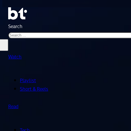
Search
Watch
Playlist
Short & Reels
Read
Tech