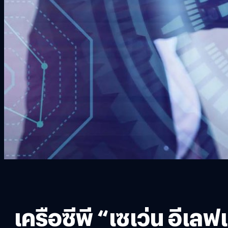
เครือซีพี “เซเว่น อีเลฟ