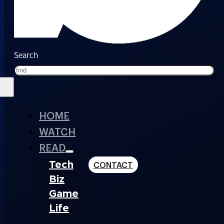
Search
HOME
WATCH
READ
Tech
CONTACT
Biz
Game
Life