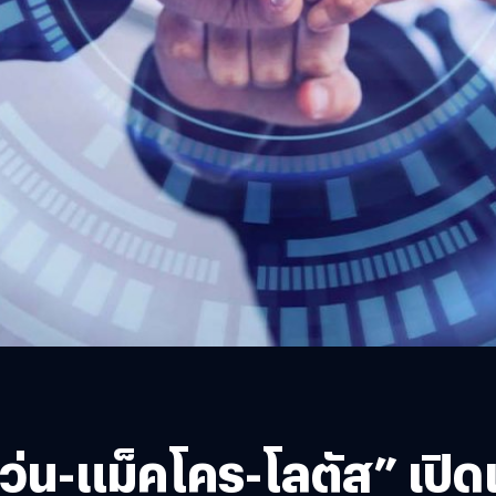
เว่น-แม็คโคร-โลตัส” เปิดเว