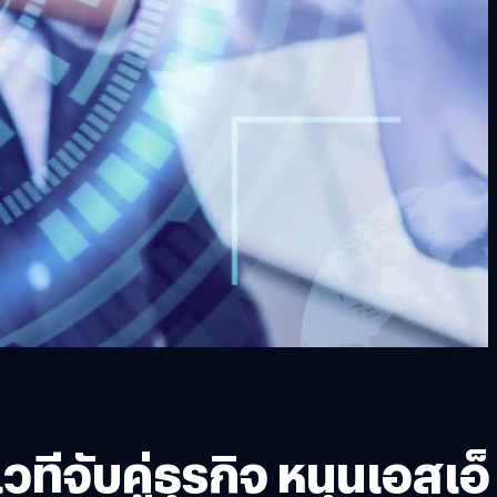
ทีจับคู่ธุรกิจ หนุนเอสเอ็