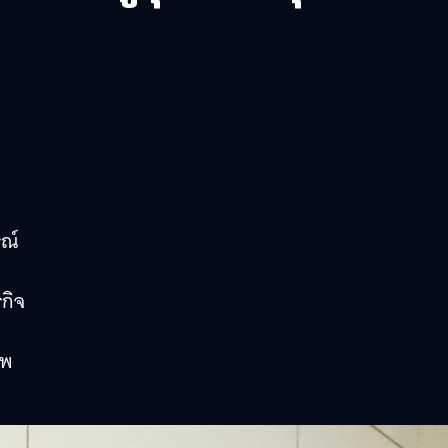
รณ์
รกิจ
าพ