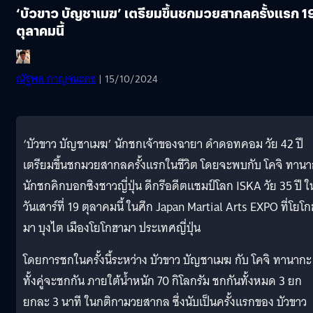
‘บัวขาว บัญชาเมฆ’ เตรียมขึ้นชกมวยสากลครั้งแรก 1
ตุลาคมนี้
ณัฐพล​ กาญ​จ​นะ​คช
| 15/10/2024
‘บัวขาว บัญชาเมฆ’ นักชกเจ้าของฉายา ดำดอทคอม วัย 42 ปี
เตรียมขึ้นชกมวยสากลครั้งแรกในชีวิต โดยจะพบกับ โคจิ ทาน
นักชกคิกบอกซิงชาวญี่ปุ่น ดีกรีอดีตแชมป์โลก ISKA วัย 35 ปี ใ
วันเสาร์ที่ 19 ตุลาคมนี้ ในศึก Japan Martial Arts EXPO ที่โยโ
มา บุงไต เมืองโยโกฮามา ประเทศญี่ปุ่น
โดยการชกในครั้งนี้ระหว่าง บัวขาว บัญชาเมฆ กับ โคจิ ทานากะ
ทั้งคู่จะชกกัน ภายใต้น้ำหนัก 70 กิโลกรัม ชกกันทั้งหมด 3 ยก
ยกละ 3 นาที ในกติกามวยสากล ซึ่งนับเป็นครั้งแรกของ บัวขาว