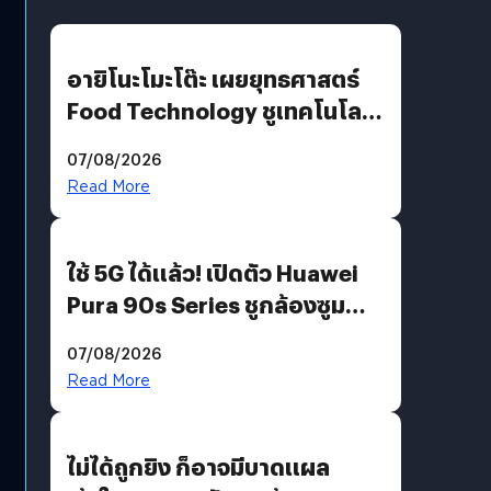
อายิโนะโมะโต๊ะ เผยยุทธศาสตร์
Food Technology ชูเทคโนโลยี
“AminoScience” เจาะอินไซต์ผู้
07/08/2026
บริโภคและ B2B
Read More
ใช้ 5G ได้แล้ว! เปิดตัว Huawei
Pura 90s Series ชูกล้องซูม
200 MP ในรุ่นท็อป
07/08/2026
Read More
ไม่ได้ถูกยิง ก็อาจมีบาดแผล