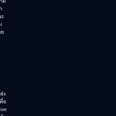
วาม
ูก
ละ
ม
าย
อ
ส่ง
ื่อ
Live