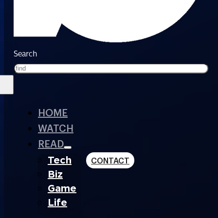
Search
HOME
WATCH
READ
Tech
CONTACT
Biz
Game
Life