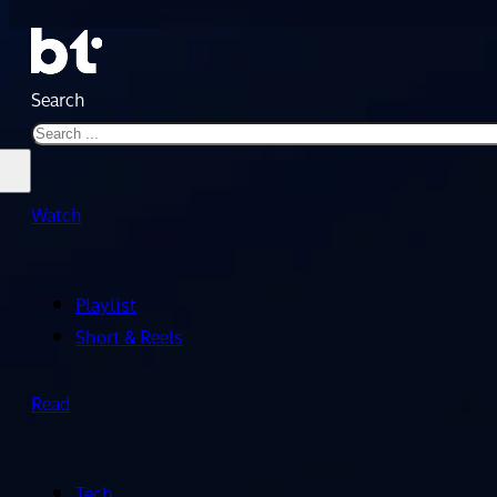
Search
Watch
Playlist
Short & Reels
Read
Tech