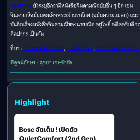
วัฒนธรรม
ยังระบุอีกว่ามีหนังสือจินดามณีฉบับอื่น ๆ อีก เช่น
จินดามณีฉบับบสมเด็จพระเจ้าบรมโกศ (ฉบับความแปลก) และ
บันทึกเรื่องหนังสือจินดามณีของนายธนิต อยู่โพธิ์ อดีตอธิบดีก
ศิลปากร เป็นต้น
ที่มา :
กระทรวงวัฒนธรรม
,
กรมศิลปากร
,
กระทรวงศึกษาธิการ
พิสูจน์อักษร : สุชยา เกษจำรัส
Highlight
Bose จัดเต็ม ! เปิดตัว
QuietComfort (2nd Gen)