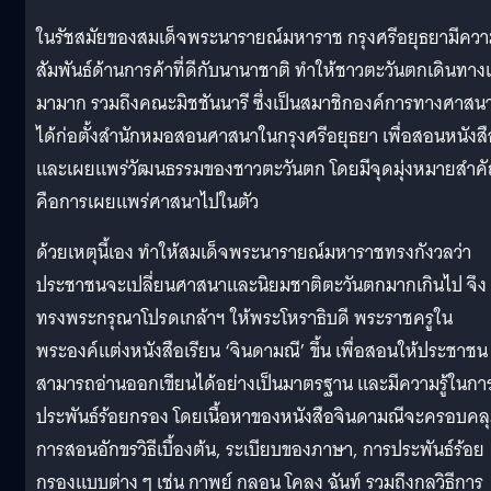
ในรัชสมัยของสมเด็จพระนารายณ์มหาราช กรุงศรีอยุธยามีคว
สัมพันธ์ด้านการค้าที่ดีกับนานาชาติ ทำให้ชาวตะวันตกเดินทางเ
มามาก รวมถึงคณะมิชชันนารี ซึ่งเป็นสมาชิกองค์การทางศาสนาท
ได้ก่อตั้งสำนักหมอสอนศาสนาในกรุงศรีอยุธยา เพื่อสอนหนังสื
และเผยแพร่วัฒนธรรมของชาวตะวันตก โดยมีจุดมุ่งหมายสำค
คือการเผยแพร่ศาสนาไปในตัว
ด้วยเหตุนี้เอง ทำให้สมเด็จพระนารายณ์มหาราชทรงกังวลว่า
ประชาชนจะเปลี่ยนศาสนาและนิยมชาติตะวันตกมากเกินไป จึง
ทรงพระกรุณาโปรดเกล้าฯ ให้พระโหราธิบดี พระราชครูใน
พระองค์แต่งหนังสือเรียน ‘จินดามณี’ ขึ้น เพื่อสอนให้ประชาชน
สามารถอ่านออกเขียนได้อย่างเป็นมาตรฐาน และมีความรู้ในกา
ประพันธ์ร้อยกรอง โดยเนื้อหาของหนังสือจินดามณีจะครอบคล
การสอนอักขรวิธีเบื้องต้น, ระเบียบของภาษา, การประพันธ์ร้อย
กรองแบบต่าง ๆ เช่น กาพย์ กลอน โคลง ฉันท์ รวมถึงกลวิธีการ