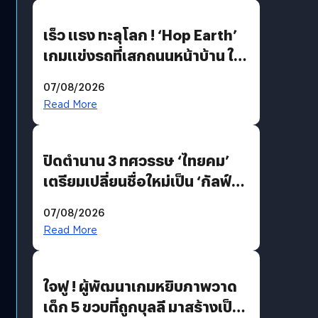
เร็ว แรง ทะลุโลก ! ‘Hop Earth’
เกมแข่งรถที่เสกถนนหน้าบ้าน ให้
เป็นสนามแข่ง
07/08/2026
Read More
ปิดตำนาน 3 ทศวรรษ ‘ไทยคม’
เตรียมเปลี่ยนชื่อใหม่เป็น ‘กัลฟ์
สเปซ เทคโนโลยี’ ลุยธุรกิจ
07/08/2026
อวกาศเต็มสูบ
Read More
ใจฟู ! ผู้พัฒนาเกมหยิบภาพวาด
เด็ก 5 ขวบที่ถูกบุลลี มาสร้างเป็น