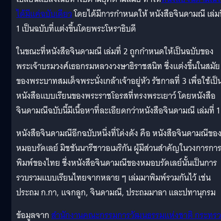
ได้มีแค่ฉบับเดียว
โดยได้มีการกำหนดให้ หนังสือจินดามณี เล่มท
1 เป็นฉบับที่แต่งขึ้นโดยพระโหราธิบดี
ในขณะที่หนังสือจินดามณี เล่มที่ 2 ถูกกำหนดให้เป็นฉบับของ
พระเจ้าบรมวงศ์เธอกรมหลวงวงษาธิราชสนิท ซึ่งแต่งขึ้นในสมัย
ของพระบาทสมเด็จพระนั่งเกล้าเจ้าอยู่หัว รัชกาลที่ 3 เพื่อใช้เป็
หนังสือแบบเรียนของพระราชโอรสที่ทรงพระเยาว์ โดยหนังสือ
จินดามณีฉบับนี้มีเนื้อหาที่ละเอียดกว่าหนังสือจินดามณี เล่มที่ 1
หนังสือจินดามณีอีกฉบับหนึ่งที่โด่งดัง คือ หนังสือจินดามณีขอ
หมอบรัดเลย์ มิชชันนารีชาวอเมริกัน ผู้มีส่วนสำคัญในวงการกา
พิมพ์ของไทย ซึ่งหนังสือจินดามณีของหมอบรัดเลย์นั้นเป็นการ
รวบรวมแบบเรียนไทยจากหลาย ๆ เล่มมาพิมพ์รวมกันไว้ เช่น
ประถม ก.กา, แจกลูก, จินดามณี, ประถมมาลา และปทานุกรม
ข้อมูลจาก
สำนักงานคณะกรรมการวัฒนธรรมแห่งชาติ กระทรว