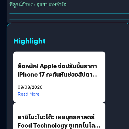
พิสูจน์อักษร : สุชยา เกษจำรัส
Highlight
ลือหนัก! Apple จ่อปรับขึ้นราคา
iPhone 17 กะทันหันช่วงสัปดาห์ที่
10 สิงหาคมนี้
09/08/2026
Read More
อายิโนะโมะโต๊ะ เผยยุทธศาสตร์
Food Technology ชูเทคโนโลยี