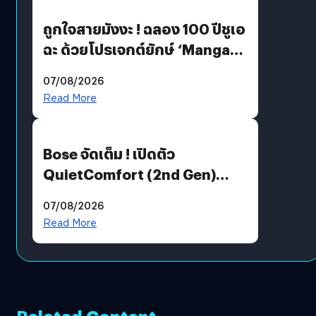
ถูกใจสายมังงะ ! ฉลอง 100 ปีชูเอ
ฉะ ด้วยโปรเจกต์ยักษ์ ‘Manga
Million’ เปิดให้อ่านฟรี 1 ล้านหน้า
07/08/2026
มีภาษาไทยด้วย
Read More
Bose จัดเต็ม ! เปิดตัว
QuietComfort (2nd Gen)
ฟีเจอร์ใหม่เพียบ แต่ราคาเดิม
07/08/2026
Read More
Related Content