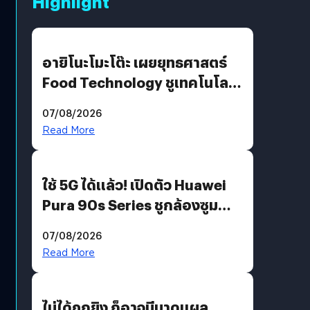
Highlight
อายิโนะโมะโต๊ะ เผยยุทธศาสตร์
Food Technology ชูเทคโนโลยี
“AminoScience” เจาะอินไซต์ผู้
07/08/2026
บริโภคและ B2B
Read More
ใช้ 5G ได้แล้ว! เปิดตัว Huawei
Pura 90s Series ชูกล้องซูม
200 MP ในรุ่นท็อป
07/08/2026
Read More
ไม่ได้ถูกยิง ก็อาจมีบาดแผล