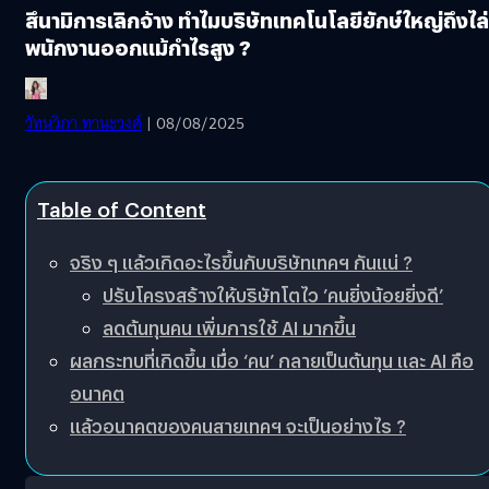
สึนามิการเลิกจ้าง ทำไมบริษัทเทคโนโลยียักษ์ใหญ่ถึงไล่
พนักงานออกแม้กำไรสูง ?
วัทนวิภา ทานะวงศ์
| 08/08/2025
Table of Content
จริง ๆ แล้วเกิดอะไรขึ้นกับบริษัทเทคฯ กันแน่ ?
ปรับโครงสร้างให้บริษัทโตไว ’คนยิ่งน้อยยิ่งดี’
ลดต้นทุนคน เพิ่มการใช้ AI มากขึ้น
ผลกระทบที่เกิดขึ้น เมื่อ ‘คน’ กลายเป็นต้นทุน และ AI คือ
อนาคต
แล้วอนาคตของคนสายเทคฯ จะเป็นอย่างไร ?