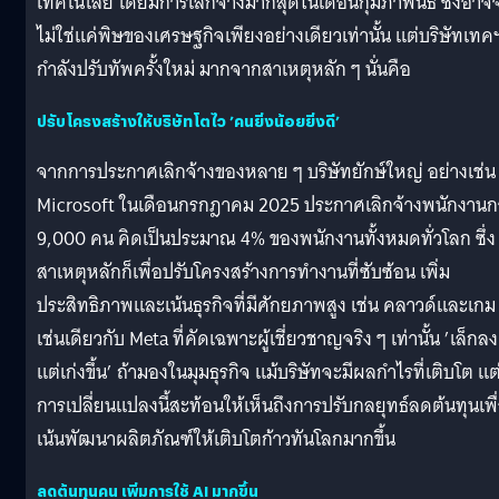
เทคโนโลยี โดยมีการเลิกจ้างมากสุดในเดือนกุมภาพันธ์ ซึ่งอาจ
ไม่ใช่แค่พิษของเศรษฐกิจเพียงอย่างเดียวเท่านั้น แต่บริษัทเทค
กำลังปรับทัพครั้งใหม่ มากจากสาเหตุหลัก ๆ นั่นคือ
ปรับโครงสร้างให้บริษัทโตไว ’คนยิ่งน้อยยิ่งดี’
จากการประกาศเลิกจ้างของหลาย ๆ บริษัทยักษ์ใหญ่ อย่างเช่น
Microsoft ในเดือนกรกฎาคม 2025 ประกาศเลิกจ้างพนักงานกว
9,000 คน คิดเป็นประมาณ 4% ของพนักงานทั้งหมดทั่วโลก ซึ่ง
สาเหตุหลักก็เพื่อปรับโครงสร้างการทำงานที่ซับซ้อน เพิ่ม
ประสิทธิภาพและเน้นธุรกิจที่มีศักยภาพสูง เช่น คลาวด์และเกม
เช่นเดียวกับ Meta ที่คัดเฉพาะผู้เชี่ยวชาญจริง ๆ เท่านั้น ’เล็กลง
แต่เก่งขึ้น’ ถ้ามองในมุมธุรกิจ แม้บริษัทจะมีผลกำไรที่เติบโต แต
การเปลี่ยนแปลงนี้สะท้อนให้เห็นถึงการปรับกลยุทธ์ลดต้นทุนเพื
เน้นพัฒนาผลิตภัณฑ์ให้เติบโตก้าวทันโลกมากขึ้น
ลดต้นทุนคน เพิ่มการใช้ AI มากขึ้น