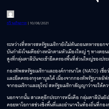
กวี จงกิจถาวร
| 10/08/2021
ระหว่างที่ทหารสหรัฐอเมริกายังไม่ทันถอนทหารออกจา
บันกำลังโจมตีอย่างหนักตามหัวเมืองใหญ่ ๆ ทางตอน
สูงที่กลุ่มตาลีบันจะเข้ายึดครองพื้นที่ส่วนใหญ่ของปร
กองทัพสหรัฐอเมริกาและองค์การนาโต (NATO) เชื่อว่าต
และยึดครองกรุงคาบูลได้ เนื่องจากกองทัพรัฐบาลอัฟก
จากอเมริกาและยุโรป สหรัฐอเมริกาสัญญาว่าจะให้ค
นอกจากนั้น สาเหตุอีกประการหนึ่งคือ กลุ่มตาลีบันยัง
คอยหาโอกาสช่วงชิงพื้นที่และอำนาจในท้องถิ่นที่กองก