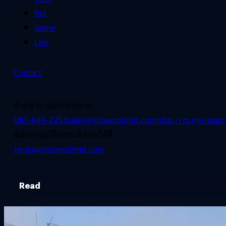
Biz
Game
Life
Contact
ฝ่ายขาย และการตลาด
085-848-2253
sales@shownolimit.com
http://m.me/beart
สมัครงาน/ฝึกงาน ติดต่อได้ที่
hr-ga@shownolimit.com
Read