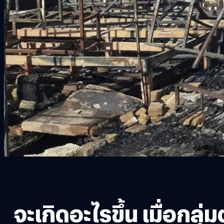
จะเกิดอะไรขึ้น เมื่อกล