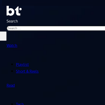
Search
Watch
Playlist
Short & Reels
Read
Tech