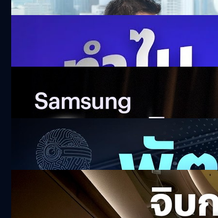
42.2k views 5 days ago
ดื่มน้ำตอนกระหาย อาจจะไม่ใช่? เจาะวิธีคิดเรื่อง
Hydration ของญี่ปุ่น
302.5k views 13 days ago
รีวิว Samsung Galaxy Z Fold8 พับใหม่ที่สนุก
กว่า | Z Fold8 Ultra พับใหญ่ทรงพลัง
558.4k views 17 days ago
ไอเดียเด็ด Pitching โหดกับโจทย์สุดหิน ! True
ALPHA 2026
20k views 20 days ago
จิบกาแฟ ถอดวิธีคิด ‘ม.ล.ปีกทอง ทองใหญ่’
CEO OR
128.8k views 23 days ago