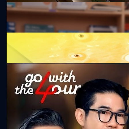
BTEC Level 3 วุฒิ ม.ปลาย อินเตอร์ฯ UK เรียน
จบใน 1 ปี
18.3k views 25 days ago
น่ารักไปไหม ! พาทัวร์ดินแดนมินเนี่ยนเปิดใหม่ที่
โลตัสบางนา พร้อม Immersive Screen สุดยิ่ง
ใหญ่
101.4k views 26 days ago
จริงไหม ‘ทอง’ ยิ่งถือยิ่งแพง ? | Go with The
Four
364.4k views 1 month ago