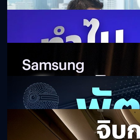
38.8k views 4 days ago
ดื่มน้ำตอนกระหาย อาจจะไม่ใช่? เจาะวิธีคิดเรื่อง
Hydration ของญี่ปุ่น
301.8k views 12 days ago
รีวิว Samsung Galaxy Z Fold8 พับใหม่ที่สนุก
กว่า | Z Fold8 Ultra พับใหญ่ทรงพลัง
558.1k views 16 days ago
ไอเดียเด็ด Pitching โหดกับโจทย์สุดหิน ! True
ALPHA 2026
20k views 19 days ago
จิบกาแฟ ถอดวิธีคิด ‘ม.ล.ปีกทอง ทองใหญ่’
CEO OR
128.8k views 22 days ago