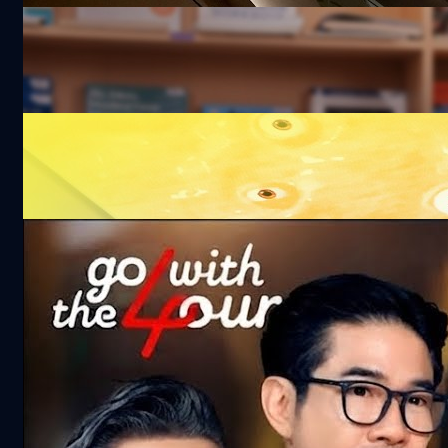
BTEC Level 3 วุฒิ ม.ปลาย อินเตอร์ฯ UK เรียน
จบใน 1 ปี
18.3k views 24 days ago
น่ารักไปไหม ! พาทัวร์ดินแดนมินเนี่ยนเปิดใหม่ที่
โลตัสบางนา พร้อม Immersive Screen สุดยิ่ง
ใหญ่
101.4k views 25 days ago
จริงไหม ‘ทอง’ ยิ่งถือยิ่งแพง ? | Go with The
Four
362.6k views 1 month ago