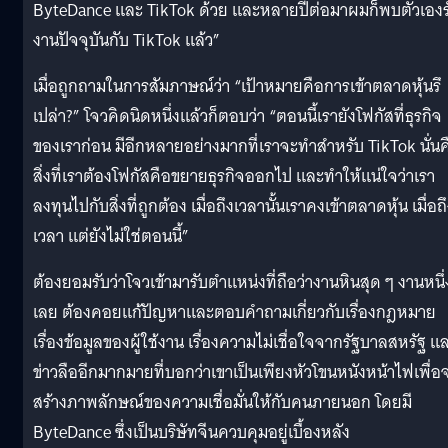
ByteDance และ TikTok ด้วย และหลายปีต่อมาผมก็พบตัวเองร
งานปัจจุบันกับ TikTok แล้ว”
เมื่อถูกถามในการสัมภาษณ์ว่า “เป้าหมายคือการเข้าตลาดหุ้นรึ
เปล่า?” โจวคิดนิดหนึ่งแล้วก็ตอบว่า “ตอนนี้เรายังโฟกัสที่ธุรกิจ
ของเราก่อน มีอีกหลายอย่างมากที่เราจะทำสำหรับ TikTok นั่นค
สิ่งที่เราต้องโฟกัสคือขยายธุรกิจออกไป และทำให้แน่ใจว่าเรา
ลงทุนไปกับสิ่งที่ถูกต้อง เมื่อถึงเวลานั้นเราคงเข้าตลาดหุ้น เมื่อถ
เวลา แต่ยังไม่ใช่ตอนนี้”
ต้องยอมรับว่าโจวเข้ามารับตำแหน่งที่ถือว่างานหินสุด ๆ งานหนึ่
เลย ต้องคอยแก้ปัญหาและตอบคำถามเกี่ยวกับเรื่องกฎหมาย
เรื่องข้อมูลของผู้ใช้งาน เรื่องความไม่เชื่อใจจากรัฐบาลสหรัฐ แ
ข่าวลืออีกมากมายที่บอกว่าเขาเป็นเพียงหัวโขนหนังหน้าไฟเพื่อ
สร้างภาพลักษณ์ของความเชื่อมั่นให้กับคนภายนอก โดยมี
ByteDance ซึ่งเป็นบริษัทจีนควบคุมอยู่เบื้องหลัง