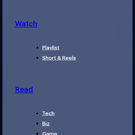
Watch
Playlist
Short & Reels
Read
Tech
Biz
Game