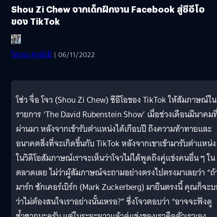
Shou Zi Chew จากเด็กฝึกงาน Facebook สู่ซีอีโอ
ของ TikTok
โสภณ ศุภมั่งมี
| 06/11/2022
โซ่ว จื่อ โจว (Shou Zi Chew) ซีอีโอของ TikTok ให้สัมภาษณ์ใน
รายการ ‘The David Rubenstein Show’ เมื่อช่วงเดือนมีนาคมที
ผ่านมา หลังจากเข้ารับตำแหน่งได้เกือบปี ถึงความท้าทายและ
อนาคตสิ่งที่จะเกิดขึ้นกับ TikTok หลังจากเขาเข้ามารับตำแหน่ง
ในวิดีโอสัมภาษณ์เราจะเห็นว่าโจวไม่ได้พูดถึงคู่แข่งคนอื่น ๆ ใน
ตลาดเลย ไม่ว่าผู้สัมภาษณ์จะถามอย่างตรงไปตรงมาเลยว่า “ถ้
มาร์ก ซักเคอร์เบิร์ก (Mark Zuckerberg) มายืนตรงนี้ คุณก็จะ
ว่าไม่ต้องสนใจเราอย่างนั้นเหรอ?” ซึ่งโจวตอบว่า “อาจจะฟังดู
ซ้ำซากนะครับ แต่ในระยะยาวแล้วคู่แข่งของเราคือตัวเราเอง