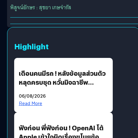
พิสูจน์อักษร : สุชยา เกษจำรัส
Highlight
เตือนคนมีรถ ! หลังข้อมูลส่วนตัว
หลุดครบชุด หวั่นมิจฉาชีพ
สวมรอย ล่าสุดพบแล้วเกิดจาก
06/08/2026
รหัสผ่านหลุด ไม่ใช่แฮกเกอร์
Read More
ฟังก่อน พี่ฟังก่อน ! OpenAI โต้
Apple เข้าใจผิดเรื่องขโมยข้อมูล