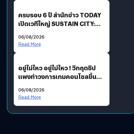
ปันผล 0.10 บาท/หุ้น
ครบรอบ 6 ปี สำนักข่าว TODAY
เปิดเวทีใหญ่ SUSTAIN CITY:
THE GREEN TRANSITION ถก
06/08/2026
แนวทางปรับตัวสู่เศรษฐกิจสี
Read More
เขียวอย่างยั่งยืน
อยู่ไม่ไหว อยู่ไม่ไหว ! วิกฤตชิป
แพงทำวงการเกมคอนโซลขึ้น
ราคายับ แบบนี้เกมเมอร์อยู่ยังไง
06/08/2026
?
Read More