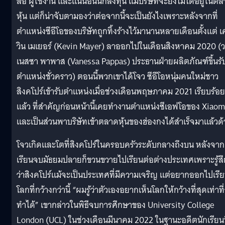
สื่อ ผู้ใช้งาน และแน่นอนนักลงทุน แม้บริษัทจะยังไม่ได้อยู่ในต
หุ้น แต่ก็น่าจับตามองว่าต่อจากนี้จะเป็นยังไงเพราะหลังจากที่
ตำแหน่งซีอีโอของบริษัทถูกทิ้งร้างไว้มานานหลายเดือนตั้งแต่ เ
วิน เมเยอร์ (Kevin Mayer) ลาออกไปในเดือนสิงหาคม 2020 (
เนสซา พาพาส (Vanessa Pappas) ประธานฝ่ายผลิตภัณฑ์ขึ้นรั
ตำแหน่งชั่วคราว) ตอนนี้พวกเขาได้โจว ซีอีโอหนุ่มคนใหม่ชาว
สิงคโปร์เข้ารับตำแหน่งเมื่อช่วงเดือนพฤษภาคม 2021 เรียบร้อย
แล้ว ที่สำคัญก่อนหน้านี้เคยทำงานตำแหน่งซีเอฟโอของ Xiaom
และเป็นส่วนพาบริษัทเข้าตลาดหุ้นของฮ่องกงได้สำเร็จมาแล้วด
โจวเกิดและโตที่สิงคโปร์ในครอบครัวระดับกลางถึงบน หลังจาก
เรียนจบมัธยมปลายก็ขวนขวายไปเรียนต่อต่างประเทศเพราะรู้สึ
ว่าสิงคโปร์แม้จะเป็นประเทศที่มีความเจริญ แต่อยากออกไปเรียน
โลกที่กว้างกว่านี้ “ผมรู้ว่าตัวเองอยากเห็นโลกให้กว้างที่สุดเท่าที
ทำได้” เขากล่าวในพิธีจบการศึกษาของ University College
London (UCL) ในช่วงเดือนมีนาคม 2022 ในฐานะอดีตนักเรียนท