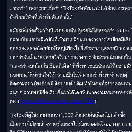
มากกว่า” เพราะเขาเชื่อว่า “TikTok ยังพัฒนาไปได้อีกเยอะเพร
ยังเป็นบริษัทที่เพิ่งเริ่มต้นเท่านั้น”
แม้จะเพิ่งก่อตั้งมาในปี 2016 แต่ก็ปฏิเสธไม่ได้หรอกว่า TikTok 
กลายเป็นแอปพลิเคชันที่เข้ามาเปลี่ยนแปลงวงการโซเชียลมีเดียท
ถูกครองตลาดโดยยักษ์ใหญ่เพียงไม่กี่เจ้ามานานหลายปี หลา
บอกว่ามันเป็น “ลมหายใจใหม่” ของวงการ อีกส่วนหนึ่งบอกเป็น
“แสงสว่างบนโลกโซเชียลมีเดีย” ที่พึ่งพาระบบอัลกอริทึมช่วยดั
คอนเทนต์ที่น่าสนใจให้กลายเป็นไวรัลมากกว่าพึ่งพาจำนวนผู้
ติดตามอย่างโซเชียลมีเดียแบบดั้งเดิม ทำให้คนที่สร้างคอนเทน
สนุก ๆ สามารถมีชื่อเสียงขึ้นมาได้โดยพึ่งพาความสามารถของต
เอง (
ดูอย่าง คาบี ลาเม (Khaby Lame) ก็ได้
)
TikTok มีผู้ใช้งานมากกว่า 1,000 ล้านคนต่อเดือนไปแล้ว ซึ่ง
เป็นการเติบโตอย่างรวดเร็วและก็ได้รับความสนใจอย่างมากจา