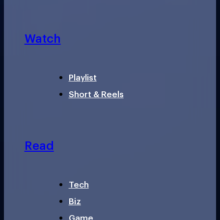
Watch
Playlist
Short & Reels
Read
Tech
Biz
Game