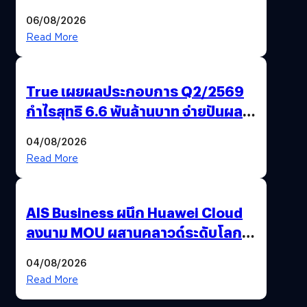
GREEN TRANSITION ถกแนวทาง
06/08/2026
ปรับตัวสู่เศรษฐกิจสีเขียวอย่างยั่งยืน
Read More
True เผยผลประกอบการ Q2/2569
กำไรสุทธิ 6.6 พันล้านบาท จ่ายปันผล
5.2 พันล้าน
04/08/2026
Read More
AIS Business ผนึก Huawei Cloud
ลงนาม MOU ผสานคลาวด์ระดับโลก
และโซลูชันเชื่อมต่ออัจฉริยะ สยายปีก
04/08/2026
ภาคอุตสาหกรรมและการผลิต พร้อม
Read More
ดันประเทศไทยสู่ฐานการผลิตยุค AI