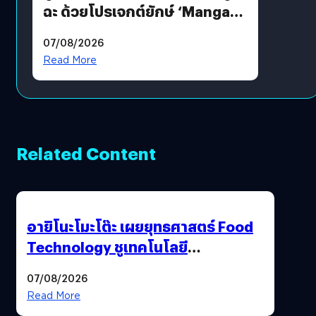
ฉะ ด้วยโปรเจกต์ยักษ์ ‘Manga
Million’ เปิดให้อ่านฟรี 1 ล้านหน้า
07/08/2026
มีภาษาไทยด้วย
Read More
Related Content
อายิโนะโมะโต๊ะ เผยยุทธศาสตร์ Food
Technology ชูเทคโนโลยี
“AminoScience” เจาะอินไซต์ผู้
07/08/2026
บริโภคและ B2B
Read More