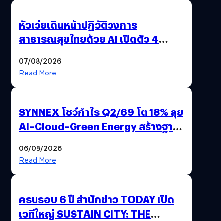
หัวเว่ยเดินหน้าปฏิวัติวงการ
สาธารณสุขไทยด้วย AI เปิดตัว 4
นวัตกรรมเปลี่ยนเกมเร่งเครื่อง AI
07/08/2026
เพื่อการแพทย์ในประเทศไทย
Read More
SYNNEX โชว์กำไร Q2/69 โต 18% ลุย
AI–Cloud–Green Energy สร้างฐาน
Recurring Revenue เร่งเครื่อง New
06/08/2026
Growth Engine พร้อมจ่ายปันผล
Read More
0.10 บาท/หุ้น
ครบรอบ 6 ปี สำนักข่าว TODAY เปิด
เวทีใหญ่ SUSTAIN CITY: THE