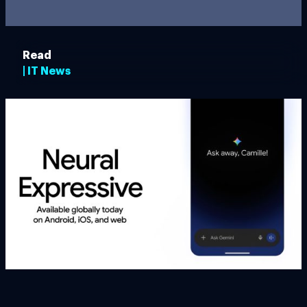
Read
| IT News