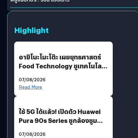
Highlight
อายิโนะโมะโต๊ะ เผยยุทธศาสตร์
Food Technology ชูเทคโนโลยี
“AminoScience” เจาะอินไซต์ผู้
07/08/2026
บริโภคและ B2B
Read More
ใช้ 5G ได้แล้ว! เปิดตัว Huawei
Pura 90s Series ชูกล้องซูม
200 MP ในรุ่นท็อป
07/08/2026