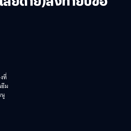
าเสียดาย)ส่งท้ายปีขอ
งที่
นธีม
นู