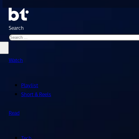
Search
Watch
Playlist
Short & Reels
Read
Tech