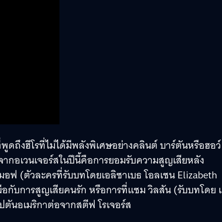
่พูดถึงฮีโรที่ไม่ได้มีพลังพิเศษอย่างคลินต์ บาร์ตันหรือฮอว์
ครจากอเวนเจอร์สในปีนี้คือการยอมรับความสูญเสียหลัง
ิมอฟ (ตัวละครที่รับบทโดยเอลิซาเบธ โอลเซน Elizabeth
มือกับการสูญเสียคนรัก หรือการที่แซม วิลสัน (รับบทโดย 
ัปตันอเมริกาต่อจากสตีฟ โรเจอร์ส