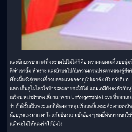
และอีกบรรยากาศที่จะขาดไปไม่ได้ก็คือ ความคอมเมดี้แบบนุ่มนิ
ที่ทำเอายิ้ม หัวเราะ และบ้าบอไปกับความกวนประสาทของลู่สืออี
เรื่องนี้หวังรุ่ยชางเคี้ยวบทซะแหลกลาญไปเลยจ้ะ เรียกว่าตีบท
แตก เอ็นดูไม่ไหวใจป้าจะละลายซะให้ได้ แถมเคมียังลงตัวกับหูอ
เสวียน หม่าม้าของเสี่ยวเปาจาก Unforgettable Love ที่บอกเล
ว่า ถ้าอิชั้นเป็นพระเอกก็ต้องตกหลุมรักเธอนี่แหละค่ะ ดาเมจน้
น้อยรุนแรงมาก ตาโตแก้มป่องแถมยังอ๊อง ๆ สมยี่ห้อนางเอกใสซ
แล้วจะไม่ให้หลงรักได้ยังไง