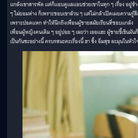
แกล้งเขาสารพัด แต่ก็แอบดูแลแอบช่วยเขาในทุก ๆ เรื่อง อยู่ข้า
ๆ ไม่ยอมห่าง ก็เพราะชอบเขาล้วน ๆ แต่ไม่กล้าเปิดเผยความรู้สึ
เพราะปอดแหก ทำให้นึกถึงเพื่อนผู้ชายสมัยเรียนที่ชอบแกล้ง
เพื่อนผู้หญิงคนเดิม ๆ อยู่บ่อย ๆ เลยว่า เออแฮะ ผู้ชายขี้เขินมันก
เป็นกันซะอย่างนี้ ครบรสนะคะเรื่องนี้ ฮา ซึ้ง อิ่มสุข ละมุนในหัวใ