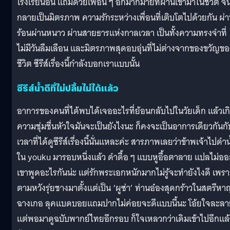
โรงเรียนอื่น แถมด้วยเพื่อน ๆ อีกมากมายที่ผ่านเข้ามาในชีวิต จ
กลายเป็นมิตรภาพ ความรักระหว่างเพื่อนที่เติบโตไปด้วยกัน ผ่
ร้อนผ่านหนาว ผ่านสายธารแห่งกาลเวลา เป็นทั้งความทรงจำที่
ไม่มีวันลืมเลือน และมิตรภาพสุดอบอุ่นที่ไม่ต่างจากของขวัญขอ
ชีวิต ซีรีส์เรื่องนี้กำลังบอกเราแบบนั้น
ซีรีส์น้ำดีที่ไม่ปลื้มไม่ได้แล้ว
อาการของคนที่ได้พบได้เจออะไรที่ย้อนกลับไปในวัยเด็ก แล้วเก
ความชุ่มชื่นหัวใจมันจะเป็นยังไงนะ ก็คงจะเป็นอาการเดียวกันกั
เวลาที่ได้ดูซีรีส์เรื่องนี้นั่นแหละค่ะ สารภาพเลยว่าข้าพเจ้าไปดำน
ใน youku มารอบหนึ่งแล้ว ดำดื้อ ๆ แบบหูอื้อตาลาย แปลไม่อ
เขาพูดอะไรกันน่ะ แต่รักพระเอกหนักมากไม่รู้จะทำยังไงดี เพรา
ตามหวังรุ่ยชางมาตั้งแต่เป็น ‘ผูซ่า’ ท่านอ๋องสุดกร้าวในสตรีห
ฉางเกอ ลุคแบดบอยแถมปากไม่ค่อยจะดีแบบนี้นะ โอ้ยใจละล
แต่พอมาดูฉบับพากย์ไทยอีกรอบ ก็ใจเหลวกว่าเดิมเข้าไปอีกแล้