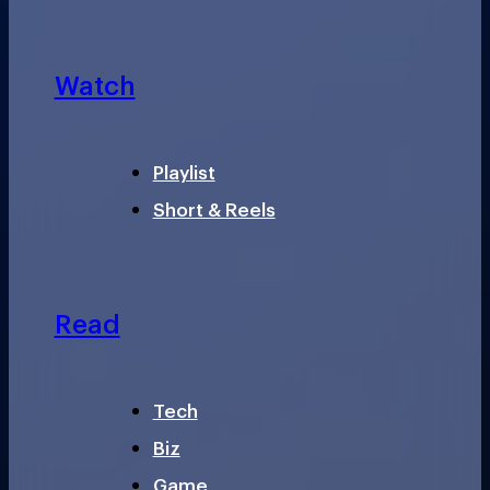
Watch
Playlist
Short & Reels
Read
Tech
Biz
Game