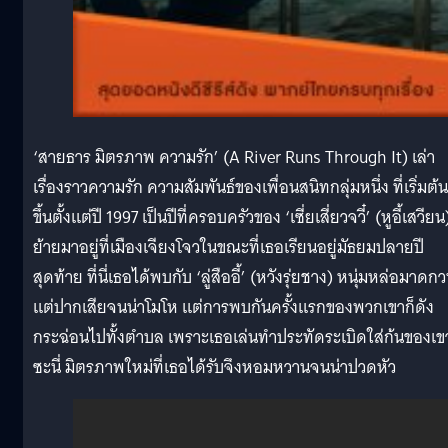
‘สายธาร มิตรภาพ ความรัก’ (A River Runs Through It) เล่า
เรื่องราวความรัก ความสัมพันธ์ของเพื่อนสนิทกลุ่มหนึ่ง ที่เริ่มต้น
ขึ้นตั้งแต่ปี 1997 เป็นปีที่ครอบครัวของ ‘เซี่ยเสี่ยวจวี๋’ (หูอี้เสวียน
ย้ายมาอยู่ที่เมืองเจียงโจวในขณะที่เธอเรียนอยู่มัธยมปลายปี
สุดท้าย ที่นี่เธอได้พบกับ ‘ลู่สืออี้’ (หวังรุ่ยชาง) หนุ่มหล่อมาดก
แต่ปากเสียจนน่าโมโห แต่การพบกันครั้งแรกของพวกเขาก็ดัง
กระฉ่อนไปทั้งตำบล เพราะเธอเล่นทำประทัดระเบิดใส่ก้นของเข
ซะนี่ มิตรภาพใหม่ที่เธอได้รับจึงหอมหวานจนน่าปวดหัว