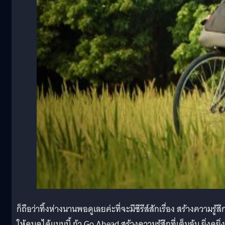
ก็ถือว่าทิ้งห่างนานพอดูเลยค่ะที่จะมีซีรีส์สักเรื่อง สร้างความรู้สึ
ให้คนดูได้แบบนี้ ถ้า Go Ahead สร้างความรู้สึกที่เต็มล้น ยิ่งดูยิ่ง