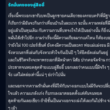
รักมั่นคงของลู่สืออี้
เรื่องนี้พระเอกเขารับบทเป็นลูกชายคนเดียวของครอบครัวที่มีฐ
ก็เรียกว่ามีอันจะกินกว่าเพื่อนบ้านในละแวก ฉะนั้น ความหล่อที่ม
อยู่แล้วเป็นทุนเดิม กับความกวนที่บทจงใจให้เป็นอย่างนั้น ก็ยิ่งน
หมั่นไส้เข้าไปอีก ถามว่าเรื่องนี้มีความเรียลมากแค่ไหน ก็ต้องบ
ว่ายังไม่ 100 เปอร์เซ็นต์ ยังคงมีความเป็นละคร พ่อแม่แม่งอน มี
จังหวะนรกที่เล่นกับจังหวะหัวใจกันเป็นปี ๆ ให้อึดอัดเล่นกันอยู่
และในชีวิตจริงจะหาพระเอกที่มีหน้าตา นิสัย ปากคอจัดจ้าน ก
ประสาทจนหยดสุดท้ายแบบลู่สืออี้ บอกเลยว่าคนแบบนี้มีจริง ๆ
จ้ะ แต่ไม่หล่อเท่านี้แน่ ๆ อ่ะว่าไปนั่น
และนอกจากความรักมั่นคงที่มีให้กับนางเอกแบบไม่มีวันจะเปลี่
ใจแล้ว ความแกล้งเก่ง ก็บรรเลงมาตลอดตั้งแต่ต้นจนหยด
สุดท้ายกันเลยเชียว ถ้าอิชั้นเป็นนางเอกจะเฉ่งให้เละกันไปข้าง จ
ๆ เอ้า