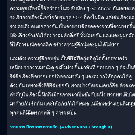
ความสุข เรื่องนี้ก็จัดว่าอยู่ในระดับน้อง ๆ Go Ahead กันเลยละค
จะเรียกว่าเรื่องนี้เอาใจวัยรุ่นยุค 90’s ก็คงไม่ผิด แต่เส้นเรื่องแ
รายละเอียดแตกต่างกัน เป็นอาหารเลิศรสสองจานที่สามารถขึ้
โต๊ะเคียงข้างกันได้อย่างสมศักดิ์ศรี ทั้งโลเคชัน แสงและมุมกล้
ที่ให้อารมณ์คลาสสิค สร้างความรู้สึกนุ่มละมุนได้ไม่ยาก
แถมด้วยความรู้สึกอบอุ่น เป็นซีรีส์ฟีลกู้ดที่ดูได้ทั้งครอบครัว
เหนื่อยจากงานมานั่งดู จะยิ้มง่ายขึ้นมาทันที ชอบมาก ๆ ค่ะ เป็นซ
รีส์อีกเรื่องที่อยากบอกรักออกมาดัง ๆ และอยากให้ทุกคนได้ดู
ด้วยกัน เพราะสิ่งที่ซีรีส์บอกกับเราอย่างชัดเจนเลยก็คือ ตัวละค
สำคัญในเรื่องนี้ นึกถึงมิตรภาพมาเป็นอันดับหนึ่ง พวกเขาเติบโ
มาด้วยกัน รักกัน และให้อภัยกันได้เสมอ เหมือนอย่างเช่นที่มนุษ
ทุกคนที่มีมิตรภาพดี ๆ ควรจะเป็น
‘สายธาร มิตรภาพ ความรัก’ (A River Runs Through It)