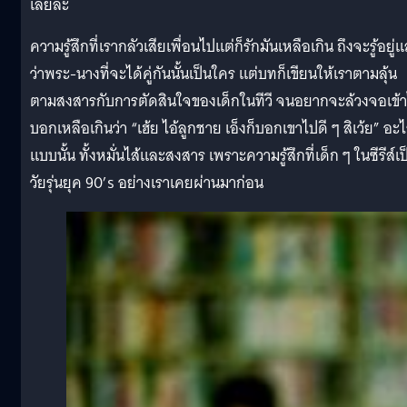
เลยละ
ความรู้สึกที่เรากลัวเสียเพื่อนไปแต่ก็รักมันเหลือเกิน ถึงจะรู้อยู่แ
ว่าพระ-นางที่จะได้คู่กันนั้นเป็นใคร แต่บทก็เขียนให้เราตามลุ้น
ตามสงสารกับการตัดสินใจของเด็กในทีวี จนอยากจะล้วงจอเข้
บอกเหลือเกินว่า “เฮ้ย ไอ้ลูกชาย เอ็งก็บอกเขาไปดี ๆ สิเว้ย” อะ
แบบนั้น ทั้งหมั่นไส้และสงสาร เพราะความรู้สึกที่เด็ก ๆ ในซีรีส์เป
วัยรุ่นยุค 90’s อย่างเราเคยผ่านมาก่อน