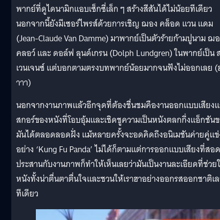
พากย์ที่ดูไดนามิกแอบเซ็กซี่เล็ก ๆ สร้างสีสันได้ไม่น้อยทีเดียว
นอกจากนี้ยังมีเซอร์ไพรส์ด้วยการเชิญ ฌอง คล็อด แวน แดม
(Jean-Claude Van Damme) มาพากย์เป็นตัวร้ายก้ามปูนาม ฌ
คลอว์ และ ดอล์ฟ ลุนด์เกรน (Dolph Lundgren) ในพากย์เป็น 
เวนเจนซ์ แต่บอกตามตรงบทพากย์น้อยมากจนฟังไม่ออกเลย (ฮ
าาา)
นอกจากงานภาพแล้วอีกจุดที่ต้องชื่นชมคืองานออกแบบเสียง
สกอร์ของหนังที่โอบอุ้มและเชิดชูความเป็นหนังตลกกึ่งแอ็กชัน
มันได้ตลอดลอดฝั่ง แม้หลายครั้งจะอดคิดถึงอนิเมชันค่ายคู่แข่
อย่าง ‘Kung Fu Panda’ ไม่ได้ก็ตามแต่การออกแบบเสียงที่สอ
ประสานกับงานภาพก็ทำให้เห็นเลยว่ามันเป็นงานละเอียดที่ช่วยใ
หนังทั้งน่าตื่นตาตื่นใจและชวนให้เราฮาอย่างออกรสออกชาติเ
ทีเดียว