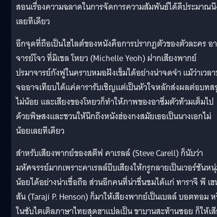
สอนเรื่องความฉลาดในการจัดการความสัมพันธ์ได้ดีประมาณนึ
เลยทีเดียว
อีกจุดที่ถือเป็นไฮไลต์ของหนังคือการปรากฎตัวของตัวละคร อา
จารย์โจว ที่มิเชล โหยว (Michelle Yeoh) ฝากเสียงพากย์
ปรมาจารย์กังฟูในคราบหมอฝังเข็มได้อย่างน่าจดจำ แม้ว่าเวล
จออาจเทียบได้แค่ดารารับเชิญแต่เป็นหัวใจหลักส่งผลต่อบทสร
ไม่น้อย และเสียงของโหยวก็ทำให้ภาพของอาซิ่มตัวท้วมเต็มไป
ด้วยพิษสงและชวนให้นึกถึงหนังฮ่องกงสมัยเธอเป็นนางเอกไม่
น้อยเลยทีเดียว
สำหรับเสียงพากย์ของสตีฟ คาเรลล์ (Steve Carell) ก็นับว่า
มหัศจรรย์มากเพราะคาเรลล์บีบเสียงให้กรูกลายเป็นเวอร์ชันหนุ
น้อยได้อย่างน่าเชื่อถือ ส่วนอีกคนที่น่าชื่นชมได้แก่ ทาราจี พี เฮ
สัน (Taraji P. Henson) ก็มาให้เสียงพากย์เป็นเบลล์ บอตทอม ห
ในซับไตเติลภาษาไทยสุดฮาแปลเป็น ขาบานสะท้านซอย ก็ให้เส