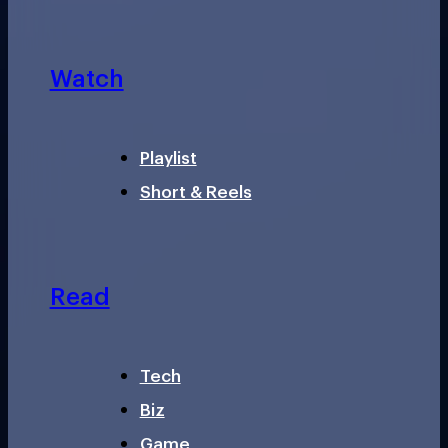
Watch
Playlist
Short & Reels
Read
Tech
Biz
Game