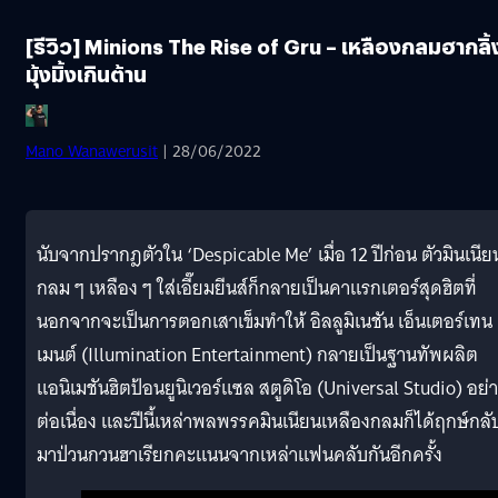
[รีวิว] Minions The Rise of Gru – เหลืองกลมฮากลิ้
มุ้งมิ้งเกินต้าน
Mano Wanawerusit
| 28/06/2022
นับจากปรากฎตัวใน ‘Despicable Me’ เมื่อ 12 ปีก่อน ตัวมินเนีย
กลม ๆ เหลือง ๆ ใส่เอี๊ยมยีนส์ก็กลายเป็นคาแรกเตอร์สุดฮิตที่
นอกจากจะเป็นการตอกเสาเข็มทำให้ อิลลูมิเนชัน เอ็นเตอร์เทน
เมนต์ (Illumination Entertainment) กลายเป็นฐานทัพผลิต
แอนิเมชันฮิตป้อนยูนิเวอร์แซล สตูดิโอ (Universal Studio) อย่
ต่อเนื่อง และปีนี้เหล่าพลพรรคมินเนียนเหลืองกลมก็ได้ฤกษ์กลั
มาป่วนกวนฮาเรียกคะแนนจากเหล่าแฟนคลับกันอีกครั้ง