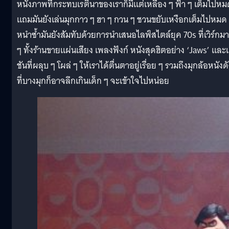
หนังภาพที่กระทบเรตินาของเราก็มีแต่เหลือง ๆ ฟ้า ๆ เต็มไปหม
แถมมันยังเล่นมุกกาว ๆ ฮา ๆ กวน ๆ ชวนขยับเหงือกเต็มไปหมด 
หนำซ้ำมันยังสัมทับด้วยการนำเสนอไลฟ์สไตล์ยุค 70s ที่เวิร์กม
ๆ ทั้งร้านขายแผ่นเสียง เพลงฟังก์ หนังสุดฮิตอย่าง ‘Jaws’ แล
ชันที่ผลุบ ๆ โผล่ ๆ ให้เราได้ตื่นตาอยู่เรื่อย ๆ รวมถึงมุกล้อหนังด
ที่บางมุกก็อาจลึกเกินเด็ก ๆ จะเข้าใจไปหน่อย