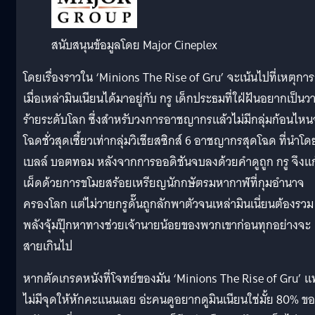
สนับสนุนข้อมูลโดย Major Cineplex
โดยเรื่องราวใน ‘Minions The Rise of Gru’ จะเน้นไปที่เหตุการ
เมื่อเหล่ามินเนียนได้มาอยู่กับ กรู เด็กประธมที่ใฝ่ฝันอยากเป็นว
ร้ายระดับโลก ซึ่งสำหรับวงการอาชญากรแล้วไม่มีกลุ่มก้อนไห
โฉดชั่วสุดเซี้ยวเท่ากลุ่มวิเชียสซิกส์ 6 อาชญากรสุดโฉด ที่นำโด
เบลล์ บอตทอม หลังจากการออดิชันจบลงด้วยคำดูถูก กรู จึงแก
เผ็ดด้วยการขโมยสร้อยเหรียญนักกษัตรมหากาฬที่กุมอำนาจ
ครองโลก แต่ไม่วายกรูดั๊นถูกลักพาตัวจนเหล่ามินเนี่ยนต้องรวม
พลังจุ้มปุ๊กหาทางช่วยเจ้านายน้อยของพวกเขาก่อนทุกอย่างจะ
สายเกินไป
หากตัดเกรดหนังที่โจทย์ของมัน ‘Minions The Rise of Gru’ 
ไม่มีจุดให้หักคะแนนเลย อ่ะคนดูอยากดูมินเนียนใช่มั้ย 80% ข